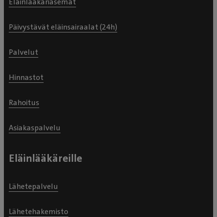
Eläinlääkäriasemat
Päivystävät eläinsairaalat (24h)
Palvelut
Hinnastot
Rahoitus
Asiakaspalvelu
Eläinlääkäreille
Lähetepalvelu
Lähetehakemisto