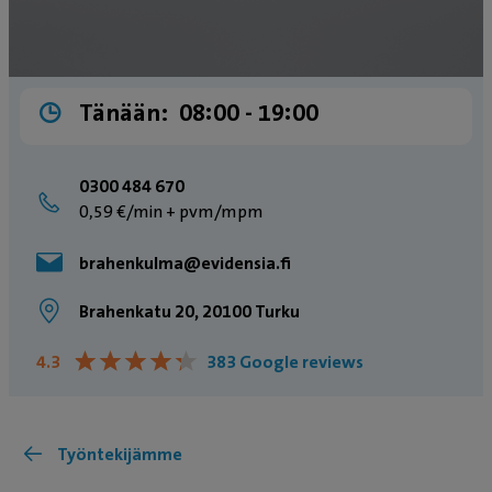
Tänään:
08:00 ­- 19:00
0300 484 670
0,59 €/min + pvm/mpm
brahenkulma@evidensia.fi
Brahenkatu 20, 20100 Turku
★
★
★
★
★
★
★
★
★
★
4.3
383 Google reviews
Työntekijämme