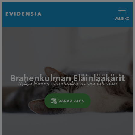
VALIKKO
Brahenkulman Eläinlääkärit
Nykyaikainen eläinlääkäriasema lähelläsi
VARAA AIKA