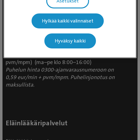
Asetukset
Hylkää kaikki valinnaiset
Evidensia Eläinlääkäripalvelut
Takomotie 1-3, 4. krs 00380 Helsinki
Hyväksy kaikki
Valtakunnallinen asiakaspalvelu:
p. 0300 484 789 (0,59€/min +
pvm/mpm) (ma–pe klo 8:00–16:00)
Puhelun hinta 0300-ajanvarausnumeroon on
0,59 eur/min + pvm/mpm. Puhelinjonotus on
maksullista.
Eläinlääkäripalvelut