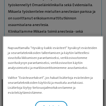
työskennellyt Omaeläinklinikalla sekä Evidensialla.
Mikaela työskentelee mieluiten anestesian parissa ja
on suorittanut erikoisammattitutkinnon
osaamisalana anestesia.
Klinikallamme Mikaela toimii anestesia- sekä
hygieniavastaavana.
Vapaa-ajalla Mikaela tykkää retkeillä koiran kanssa,
Napsauttamalla ”Hyväksy kaikki evästeet” hyväksyt evästeiden
treenata agilityä ja muuten vain nauttia elämästä.
ja seurantatekniikoiden tallentamisen ja käytön laitteellesi
Mikaela talar även svenska.
sivustolla liikkumisen parantamiseksi, verkkosivustomme
suorituskyvyn parantamiseksi, verkkosivuston käytön
analysoimiseksi ja markkinointitoimiemme avustamiseksi.
Valitse ”Evästeasetukset”, jos haluat lisätietoja evästeiden ja
seurantatekniikoiden käytöstä ja muokata asetuksiasi.
Lisätietoja löytyy tietosuojailmoituksestamme ja
evästekäytännöstämme.