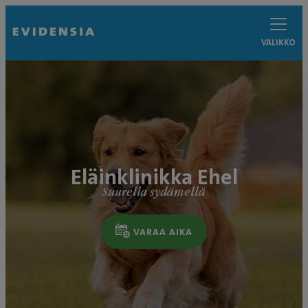
VALIKKO
Eläinklinikka Ehel
Suurella sydämellä
VARAA AIKA