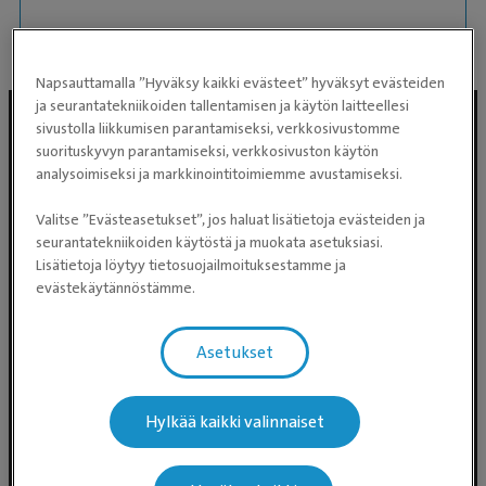
Napsauttamalla ”Hyväksy kaikki evästeet” hyväksyt evästeiden
ja seurantatekniikoiden tallentamisen ja käytön laitteellesi
sivustolla liikkumisen parantamiseksi, verkkosivustomme
suorituskyvyn parantamiseksi, verkkosivuston käytön
analysoimiseksi ja markkinointitoimiemme avustamiseksi.
Valitse ”Evästeasetukset”, jos haluat lisätietoja evästeiden ja
seurantatekniikoiden käytöstä ja muokata asetuksiasi.
Lisätietoja löytyy tietosuojailmoituksestamme ja
evästekäytännöstämme.
Evidensia Eläinlääkäripalvelut
Takomotie 1-3, 4. krs 00380 Helsinki
Asetukset
Valtakunnallinen asiakaspalvelu:
p. 0300 484 789 (0,59€/min +
Hylkää kaikki valinnaiset
pvm/mpm) (ma–pe klo 8:00–16:00)
Puhelun hinta 0300-ajanvarausnumeroon on
0,59 eur/min + pvm/mpm. Puhelinjonotus on