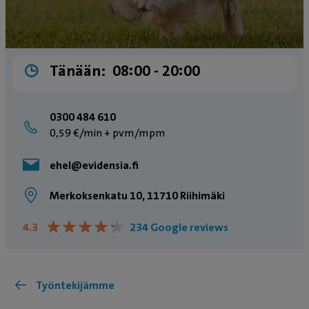
Tänään:
08:00 ­- 20:00
0300 484 610
0,59 €/min + pvm/mpm
ehel@evidensia.fi
Merkoksenkatu 10, 11710 Riihimäki
★
★
★
★
★
★
★
★
★
★
4.3
234 Google reviews
Työntekijämme