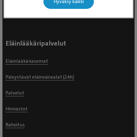
Hyväksy kaikki
maksullista.
Eläinlääkäripalvelut
Eläinlääkäriasemat
Päivystävät eläinsairaalat (24h)
Palvelut
Hinnastot
Rahoitus