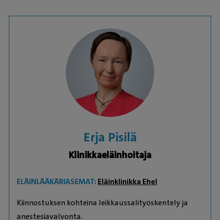
Erja Pisilä
Klinikkaeläinhoitaja
ELÄINLÄÄKÄRIASEMAT:
Eläinklinikka Ehel
Kiinnostuksen kohteina leikkaussalityöskentely ja
anestesiavalvonta.