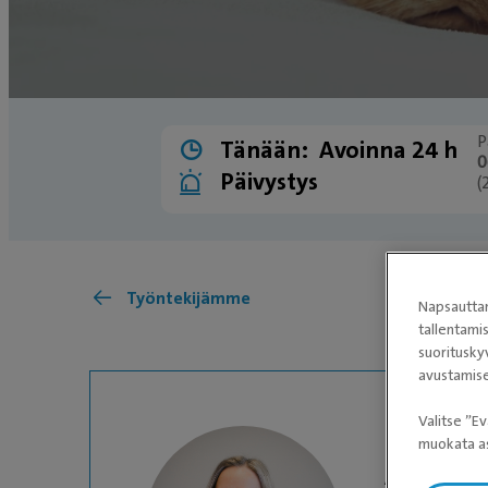
P
Tänään:
Avoinna 24 h
0
Päivystys
(
Työntekijämme
Napsauttam
tallentami
suoritusky
avustamise
Valitse ”Ev
muokata as
ASIAKASPALVE