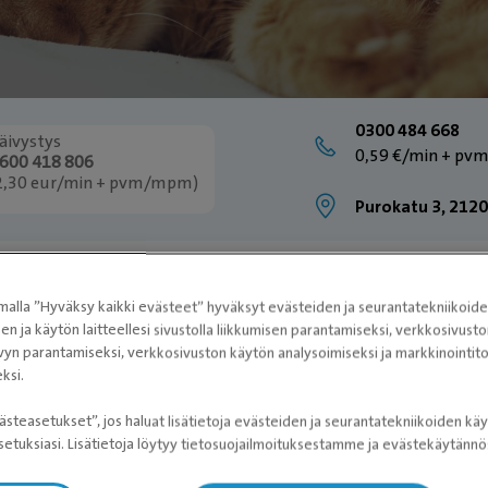
0300 484 668
äivystys
0,59 €/min + p
600 418 806
2,30 eur/min + pvm/mpm)
Purokatu 3, 2120
alla ”Hyväksy kaikki evästeet” hyväksyt evästeiden ja seurantatekniikoid
sen ja käytön laitteellesi sivustolla liikkumisen parantamiseksi, verkkosivus
vyn parantamiseksi, verkkosivuston käytön analysoimiseksi ja markkinoint
ksi.
ästeasetukset”, jos haluat lisätietoja evästeiden ja seurantatekniikoiden käy
etuksiasi. Lisätietoja löytyy tietosuojailmoituksestamme ja evästekäytän
LUOSASTO