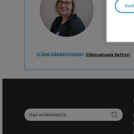
Eveliina 
Ase
Asiakasneu
ELÄINLÄÄKÄRIASEMAT:
Eläinsairaala Vettori