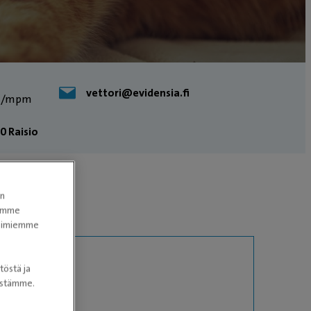
vettori@evidensia.fi
vm/mpm
0 Raisio
en
tomme
itoimiemme
töstä ja
nöstämme.