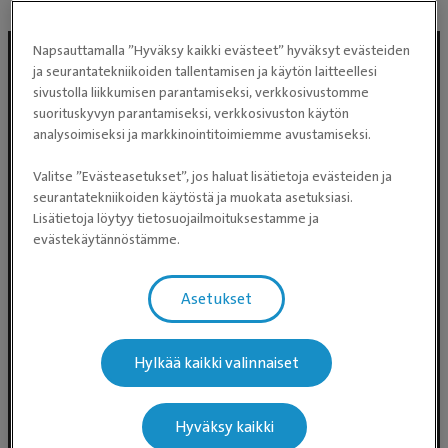
Napsauttamalla ”Hyväksy kaikki evästeet” hyväksyt evästeiden
ja seurantatekniikoiden tallentamisen ja käytön laitteellesi
sivustolla liikkumisen parantamiseksi, verkkosivustomme
suorituskyvyn parantamiseksi, verkkosivuston käytön
analysoimiseksi ja markkinointitoimiemme avustamiseksi.
Valitse ”Evästeasetukset”, jos haluat lisätietoja evästeiden ja
seurantatekniikoiden käytöstä ja muokata asetuksiasi.
Lisätietoja löytyy tietosuojailmoituksestamme ja
Evidensia Eläinlääkäripalvelut
evästekäytännöstämme.
Takomotie 1-3, 4. krs 00380 Helsinki
Valtakunnallinen asiakaspalvelu:
Asetukset
p. 0300 484 789 (0,59€/min +
pvm/mpm) (ma–pe klo 8:00–16:00)
Hylkää kaikki valinnaiset
Puhelun hinta 0300-ajanvarausnumeroon on
0,59 eur/min + pvm/mpm. Puhelinjonotus on
maksullista.
Hyväksy kaikki