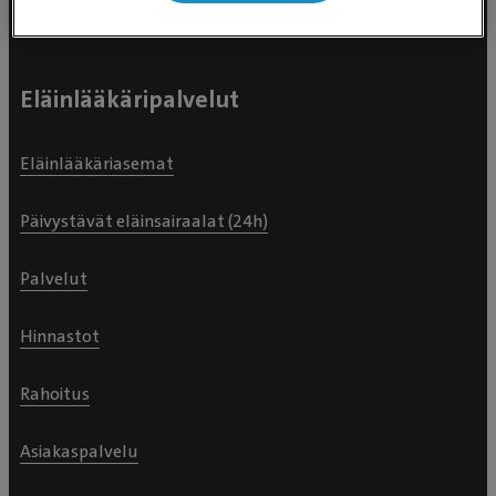
Eläinlääkäripalvelut
Eläinlääkäriasemat
Päivystävät eläinsairaalat (24h)
Palvelut
Hinnastot
Rahoitus
Asiakaspalvelu