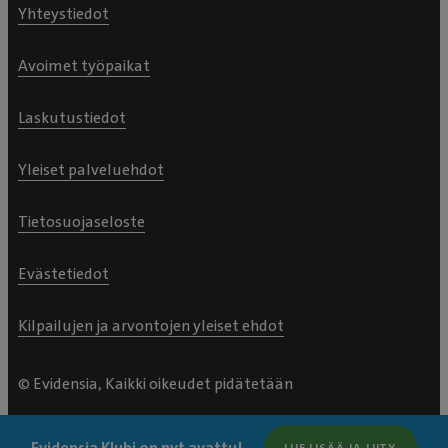
Yhteystiedot
Avoimet työpaikat
Laskutustiedot
Yleiset palveluehdot
Tietosuojaseloste
Evästetiedot
Kilpailujen ja arvontojen yleiset ehdot
© Evidensia, Kaikki oikeudet pidätetään
Evidensia Klubi on nyt avattu!