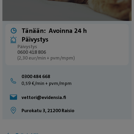
Tänään:
Avoinna 24 h
Päivystys
Päivystys
0600 418 806
(2,30 eur/min + pvm/mpm)
0300 484 668
0,59 €/min + pvm/mpm
vettori@evidensia.fi
Purokatu 3, 21200 Raisio