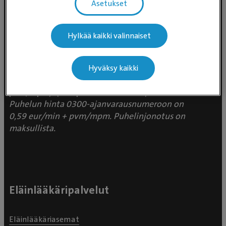
Asetukset
Evidensia Eläinlääkäripalvelut
Hylkää kaikki valinnaiset
Takomotie 1-3, 4. krs 00380 Helsinki
Valtakunnallinen asiakaspalvelu:
Hyväksy kaikki
p. 0300 484 789 (0,59€/min +
pvm/mpm) (ma–pe klo 8:00–16:00)
Puhelun hinta 0300-ajanvarausnumeroon on
0,59 eur/min + pvm/mpm. Puhelinjonotus on
maksullista.
Eläinlääkäripalvelut
Eläinlääkäriasemat