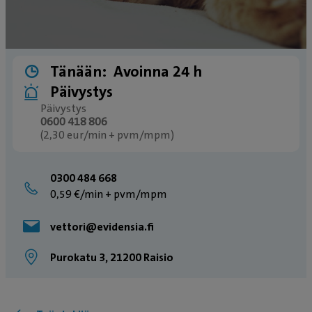
Tänään:
Avoinna 24 h
Päivystys
Päivystys
0600 418 806
(2,30 eur/min + pvm/mpm)
0300 484 668
0,59 €/min + pvm/mpm
vettori@evidensia.fi
Purokatu 3, 21200 Raisio