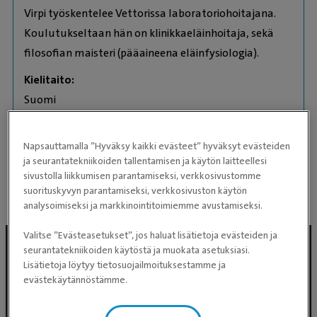
Virpi työskentelee Vettorissa laboratoriohoitajana.
Koulutukseltaan hän on klinikkaeläinhoitaja, sekä
filosofian maisteri (pääaineena eläinfysiologia).
Kielitaito:
Suomi
English
Eläimet
Napsauttamalla ”Hyväksy kaikki evästeet” hyväksyt evästeiden
ja seurantatekniikoiden tallentamisen ja käytön laitteellesi
1 saluki
sivustolla liikkumisen parantamiseksi, verkkosivustomme
suorituskyvyn parantamiseksi, verkkosivuston käytön
analysoimiseksi ja markkinointitoimiemme avustamiseksi.
Valitse ”Evästeasetukset”, jos haluat lisätietoja evästeiden ja
seurantatekniikoiden käytöstä ja muokata asetuksiasi.
Lisätietoja löytyy tietosuojailmoituksestamme ja
evästekäytännöstämme.