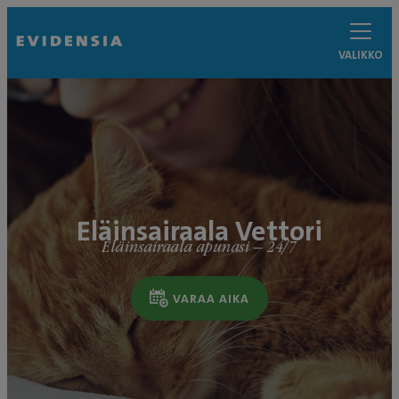
VALIKKO
Eläinsairaala Vettori
Eläinsairaala apunasi – 24/7
VARAA AIKA