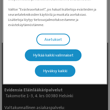
Eläimet
labradorinnoutajat Manu ja Menni
Valitse ”Evästeasetukset”, jos haluat lisätietoja evästeiden ja
marsupojat Sokeri ja Kaneli
seurantatekniikoiden käytöstä ja muokata asetuksiasi.
Lisätietoja löytyy tietosuojailmoituksestamme ja
evästekäytännöstämme.
Asetukset
Hylkää kaikki valinnaiset
Hyväksy kaikki
Evidensia Eläinlääkäripalvelut
Takomotie 1-3, 4. krs 00380 Helsinki
Valtakunnallinen asiakaspalvelu: