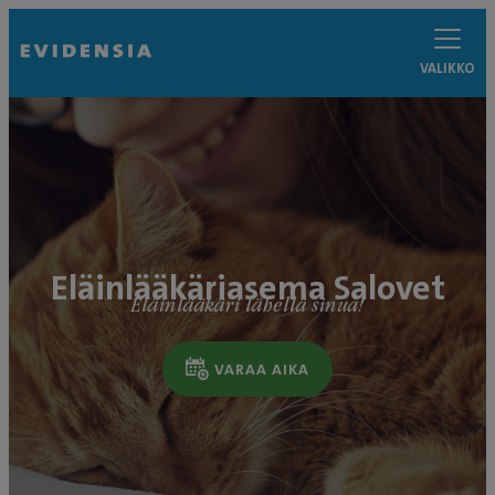
VALIKKO
Eläinlääkäriasema Salovet
Eläinlääkäri lähellä sinua!
VARAA AIKA