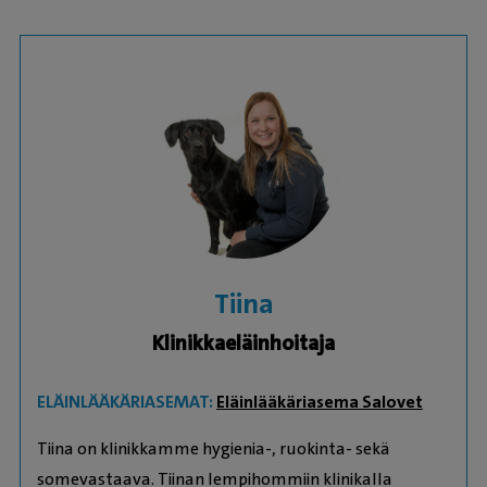
Tiina
Klinikkaeläinhoitaja
ELÄINLÄÄKÄRIASEMAT:
Eläinlääkäriasema Salovet
Tiina on klinikkamme hygienia-, ruokinta- sekä
somevastaava. Tiinan lempihommiin klinikalla