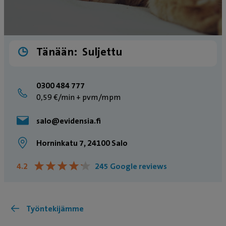
Tänään:
Suljettu
0300 484 777
0,59 €/min + pvm/mpm
salo@evidensia.fi
Horninkatu 7, 24100 Salo
★
★
★
★
★
★
★
★
★
★
4.2
245 Google reviews
Työntekijämme