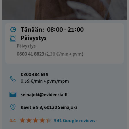
Tänään:
08:00 ­- 21:00
Päivystys
Päivystys
0600 41 8823
(2,30 €/min + pvm)
Päivystyspuhelin sulkeutuu tuntia ennen
päivystyksen sulkeutumista
0300 484 655
0,59 €/min + pvm/mpm
seinajoki@evidensia.fi
Ravitie 8 B, 60120 Seinäjoki
★
★
★
★
★
★
★
★
★
★
4.4
541 Google reviews