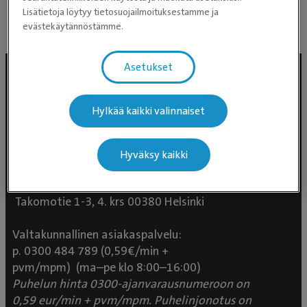
Lisätietoja löytyy tietosuojailmoituksestamme ja
evästekäytännöstämme.
Asetukset
Hylkää kaikki valinnaiset
Hyväksy kaikki
Evidensia Eläinlääkäripalvelut
Takomotie 1-3, 4. krs 00380 Helsinki
Valtakunnallinen asiakaspalvelu:
p. 0300 484 789 (0,59€/min +
pvm/mpm) (ma–pe klo 8:00–16:00)
Puhelun hinta 0300-ajanvarausnumeroon on
0,59 eur/min + pvm/mpm. Puhelinjonotus on