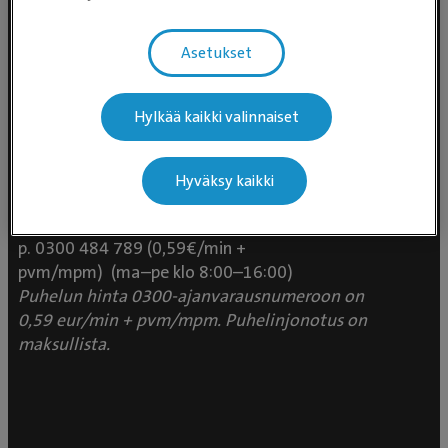
Asetukset
Hylkää kaikki valinnaiset
Evidensia Eläinlääkäripalvelut
Takomotie 1-3, 4. krs 00380 Helsinki
Hyväksy kaikki
Valtakunnallinen asiakaspalvelu:
p. 0300 484 789 (0,59€/min +
pvm/mpm) (ma–pe klo 8:00–16:00)
Puhelun hinta 0300-ajanvarausnumeroon on
0,59 eur/min + pvm/mpm. Puhelinjonotus on
maksullista.