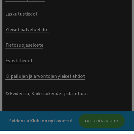
Laskutustiedot
Yleiset palveluehdot
Tietosuojaseloste
Evästetiedot
Kilpailujen ja arvontojen yleiset ehdot
© Evidensia, Kaikki oikeudet pidätetään
Evidensia Klubi on nyt avattu!
LUE LISÄÄ JA LIITY