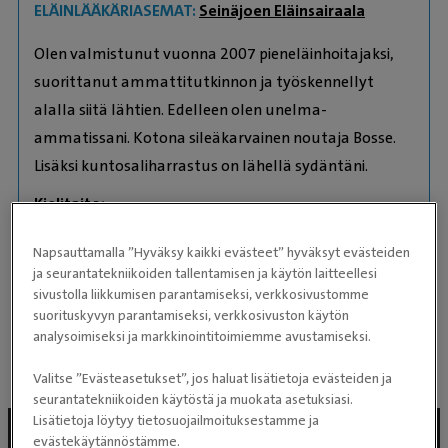
ELÄINLÄÄKÄRIASEMAT:
Seinäjoen Eläinsairaala
Olen valmistunut vuonna 2007 pieneläinhoitajaksi,
suorittanut ammattitutkinnon ja työskennellyt
alalla siitä lähtien. Edelleen olen unelma-
ammatissani. Kotona sileäkarvainen noutaja Bosse.
Lisäksi kuntosaliharrastus on lähellä sydäntäni.
Kielitaito:
Suomi
Napsauttamalla ”Hyväksy kaikki evästeet” hyväksyt evästeiden
English
ja seurantatekniikoiden tallentamisen ja käytön laitteellesi
Eläimet
sivustolla liikkumisen parantamiseksi, verkkosivustomme
suorituskyvyn parantamiseksi, verkkosivuston käytön
Sileäkarvainen noutaja Bosse
analysoimiseksi ja markkinointitoimiemme avustamiseksi.
Valitse ”Evästeasetukset”, jos haluat lisätietoja evästeiden ja
seurantatekniikoiden käytöstä ja muokata asetuksiasi.
Lisätietoja löytyy tietosuojailmoituksestamme ja
evästekäytännöstämme.