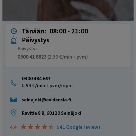
Tänään:
08:00 ­- 21:00
Päivystys
Päivystys
0600 41 8823
(2,30 €/min + pvm)
Päivystyspuhelin sulkeutuu tuntia ennen
päivystyksen sulkeutumista
0300 484 655
0,59 €/min + pvm/mpm
seinajoki@evidensia.fi
Ravitie 8 B, 60120 Seinäjoki
★
★
★
★
★
★
★
★
★
★
4.4
541 Google reviews