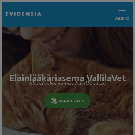
VALIKKO
Eläinlääkäriasema VallilaVet
Eläinlääkäriasema lähellä sinua
VARAA AIKA