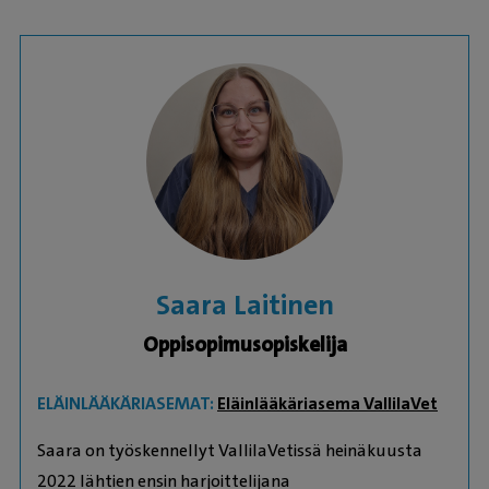
Saara Laitinen
Oppisopimusopiskelija
ELÄINLÄÄKÄRIASEMAT:
Eläinlääkäriasema VallilaVet
Saara on työskennellyt VallilaVetissä heinäkuusta
2022 lähtien ensin harjoittelijana