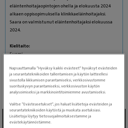
eläintenhoitajaopintojen ohella ja elokuusta 2024
alkaen oppisopimuksella klinikkaeläinhoitajaksi.
Saara on valmistunut eläintenhoitajaksi elokuussa
2024.
Kielitaito:
Suomi
English
Napsauttamalla ”Hyväksy kaikki evästeet” hyväksyt evästeiden
Eläimet:
ja seurantatekniikoiden tallentamisen ja käytön laitteellesi
maatiaiskissa Myy
sivustolla liikkumisen parantamiseksi, verkkosivustomme
suomenlapinkoira Sofi
suorituskyvyn parantamiseksi, verkkosivuston käytön
analysoimiseksi ja markkinointitoimiemme avustamiseksi.
Valitse ”Evästeasetukset”, jos haluat lisätietoja evästeiden ja
seurantatekniikoiden käytöstä ja muokata asetuksiasi.
Lisätietoja löytyy tietosuojailmoituksestamme ja
evästekäytännöstämme.