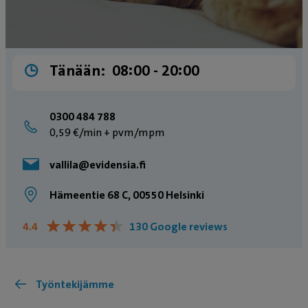
Tänään:
08:00 ­- 20:00
0300 484 788
0,59 €/min + pvm/mpm
vallila@evidensia.fi
Hämeentie 68 C, 00550 Helsinki
★
★
★
★
★
★
★
★
★
★
4.4
130 Google reviews
Työntekijämme