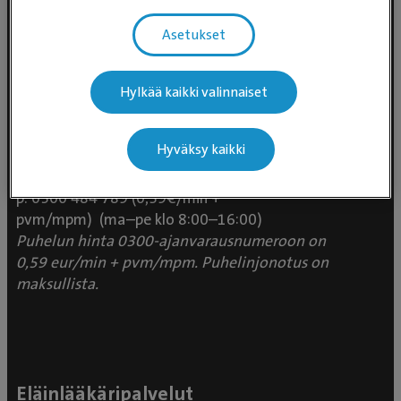
Asetukset
Hylkää kaikki valinnaiset
Evidensia Eläinlääkäripalvelut
Takomotie 1-3, 4. krs 00380 Helsinki
Hyväksy kaikki
Valtakunnallinen asiakaspalvelu:
p. 0300 484 789 (0,59€/min +
pvm/mpm) (ma–pe klo 8:00–16:00)
Puhelun hinta 0300-ajanvarausnumeroon on
0,59 eur/min + pvm/mpm. Puhelinjonotus on
maksullista.
Eläinlääkäripalvelut