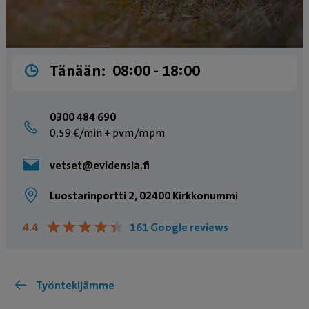
Tänään:
08:00 ­- 18:00
0300 484 690
0,59 €/min + pvm/mpm
vetset@evidensia.fi
Luostarinportti 2, 02400 Kirkkonummi
★
★
★
★
★
★
★
★
★
★
4.4
161 Google reviews
Työntekijämme