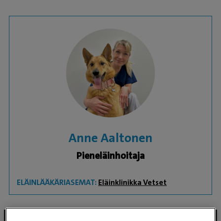
Anne Aaltonen
Pieneläinhoitaja
ELÄINLÄÄKÄRIASEMAT:
Eläinklinikka Vetset