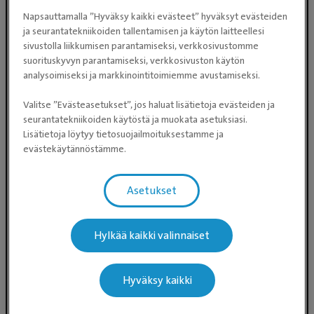
Napsauttamalla ”Hyväksy kaikki evästeet” hyväksyt evästeiden
ja seurantatekniikoiden tallentamisen ja käytön laitteellesi
sivustolla liikkumisen parantamiseksi, verkkosivustomme
suorituskyvyn parantamiseksi, verkkosivuston käytön
analysoimiseksi ja markkinointitoimiemme avustamiseksi.
Valitse ”Evästeasetukset”, jos haluat lisätietoja evästeiden ja
Evidensia Eläinlääkäripalvelut
seurantatekniikoiden käytöstä ja muokata asetuksiasi.
Lisätietoja löytyy tietosuojailmoituksestamme ja
Takomotie 1-3, 4. krs 00380 Helsinki
evästekäytännöstämme.
Valtakunnallinen asiakaspalvelu:
p. 0300 484 789 (0,59€/min +
Asetukset
pvm/mpm) (ma–pe klo 8:00–16:00)
Puhelun hinta 0300-ajanvarausnumeroon on
Hylkää kaikki valinnaiset
0,59 eur/min + pvm/mpm. Puhelinjonotus on
maksullista.
Hyväksy kaikki