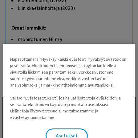
eläintenhoitaja (2022)
klinikkaeläinhoitaja (2023)
Omat lemmikit:
monirotuinen Hilma
kleinspitz Nuka
australianpaimenkoira Milka
Napsauttamalla ”Hyväksy kaikki evästeet” hyväksyt evästeiden
kotikissa Manu
ja seurantatekniikoiden tallentamisen ja käytön laitteellesi
kuningaspyton Luigi
sivustolla liikkumisen parantamiseksi, verkkosivustomme
suorituskyvyn parantamiseksi, verkkosivuston käytön
analysoimiseksi ja markkinointitoimiemme avustamiseksi.
Valitse ”Evästeasetukset”, jos haluat lisätietoja evästeiden ja
seurantatekniikoiden käytöstä ja muokata asetuksiasi.
Lisätietoja löytyy tietosuojailmoituksestamme ja
evästekäytännöstämme.
Asetukset