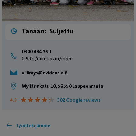
Tänään:
Suljettu
0300 484 750
0,59 €/min + pvm/mpm
villimys@evidensia.fi
Myllärinkatu 10, 53550 Lappeenranta
★
★
★
★
★
★
★
★
★
★
4.3
302 Google reviews
Työntekijämme