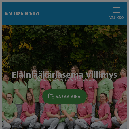
VALIKKO
Eläinlääkäriasema Villimys
Eläinlääkäri lähellä sinua
VARAA AIKA