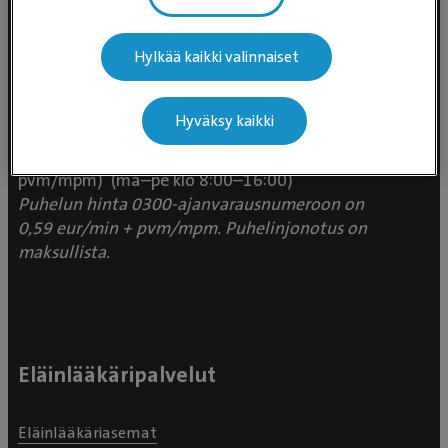
Hylkää kaikki valinnaiset
Evidensia Eläinlääkäripalvelut
Takomotie 1-3, 4. krs 00380 Helsinki
Hyväksy kaikki
Valtakunnallinen asiakaspalvelu:
p. 0300 484 789 (0,59€/min +
pvm/mpm) (ma–pe klo 8:00–16:00)
Puhelun hinta 0300-ajanvarausnumeroon on
0,59 eur/min + pvm/mpm. Puhelinjonotus on
maksullista.
Eläinlääkäripalvelut
Eläinlääkäriasemat