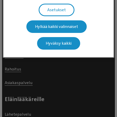
Asetukset
Eläinlääkäriasemat
Hylkää kaikki valinnaiset
Päivystävät eläinsairaalat (24h)
Palvelut
Hyväksy kaikki
Hinnastot
Rahoitus
Asiakaspalvelu
Eläinlääkäreille
Lähetepalvelu