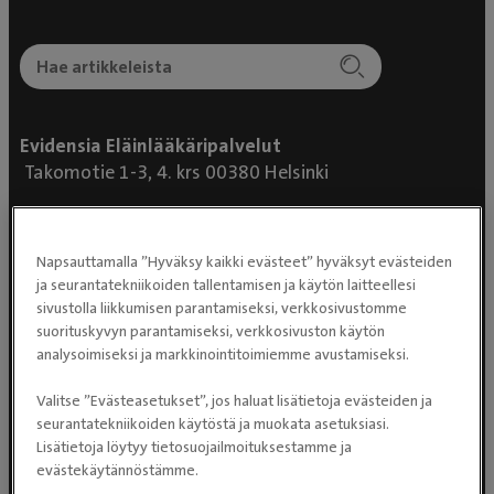
Evidensia Eläinlääkäripalvelut
Takomotie 1-3, 4. krs 00380 Helsinki
Valtakunnallinen asiakaspalvelu:
p. 0300 484 789 (0,59€/min +
Napsauttamalla ”Hyväksy kaikki evästeet” hyväksyt evästeiden
pvm/mpm) (ma–pe klo 8:00–16:00)
ja seurantatekniikoiden tallentamisen ja käytön laitteellesi
Puhelun hinta 0300-ajanvarausnumeroon on
sivustolla liikkumisen parantamiseksi, verkkosivustomme
0,59 eur/min + pvm/mpm. Puhelinjonotus on
suorituskyvyn parantamiseksi, verkkosivuston käytön
analysoimiseksi ja markkinointitoimiemme avustamiseksi.
maksullista.
Valitse ”Evästeasetukset”, jos haluat lisätietoja evästeiden ja
seurantatekniikoiden käytöstä ja muokata asetuksiasi.
Lisätietoja löytyy tietosuojailmoituksestamme ja
evästekäytännöstämme.
Eläinlääkäripalvelut