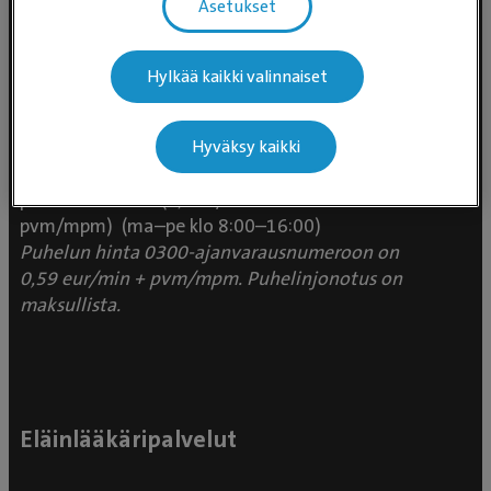
Asetukset
Hylkää kaikki valinnaiset
Evidensia Eläinlääkäripalvelut
Takomotie 1-3, 4. krs 00380 Helsinki
Hyväksy kaikki
Valtakunnallinen asiakaspalvelu:
p. 0300 484 789 (0,59€/min +
pvm/mpm) (ma–pe klo 8:00–16:00)
Puhelun hinta 0300-ajanvarausnumeroon on
0,59 eur/min + pvm/mpm. Puhelinjonotus on
maksullista.
Eläinlääkäripalvelut