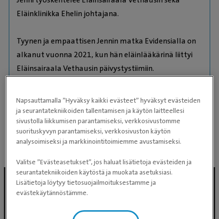
Eläinklinikka Ehelin johtajana.
Tyynen ja empaattisen Jennin matka Evidensialla on
alkanut vuonna 2021, kun hän eläinlääkärinä liittyi
Eläinsairaala Vethausin päivystystiimiin.
Nykyisin hänen työnkuvaansa johtajana kuuluu
Napsauttamalla ”Hyväksy kaikki evästeet” hyväksyt evästeiden
Vethausin sekä Ehelin talous- ja
ja seurantatekniikoiden tallentamisen ja käytön laitteellesi
sivustolla liikkumisen parantamiseksi, verkkosivustomme
henkilöstöjohtaminen.
suorituskyvyn parantamiseksi, verkkosivuston käytön
analysoimiseksi ja markkinointitoimiemme avustamiseksi.
Valitse ”Evästeasetukset”, jos haluat lisätietoja evästeiden ja
seurantatekniikoiden käytöstä ja muokata asetuksiasi.
Lisätietoja löytyy tietosuojailmoituksestamme ja
evästekäytännöstämme.