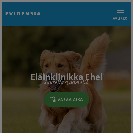
VALIKKO
Eläinklinikka Ehel
Suurella sydämellä
VARAA AIKA