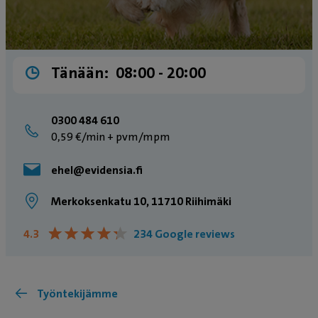
Tänään:
08:00 ­- 20:00
0300 484 610
0,59 €/min + pvm/mpm
ehel@evidensia.fi
Merkoksenkatu 10, 11710 Riihimäki
★
★
★
★
★
★
★
★
★
★
4.3
234 Google reviews
Työntekijämme