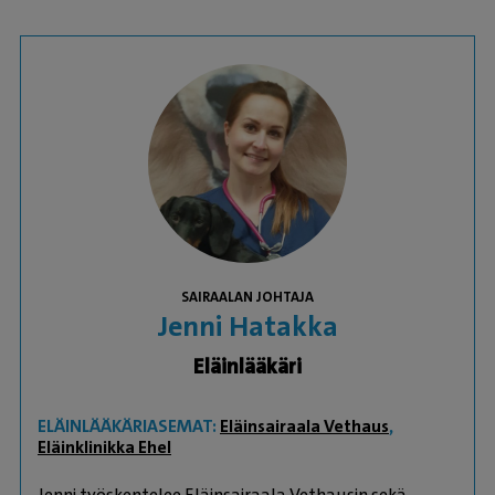
SAIRAALAN JOHTAJA
Jenni Hatakka
Eläinlääkäri
ELÄINLÄÄKÄRIASEMAT:
Eläinsairaala Vethaus
,
Eläinklinikka Ehel
Jenni työskentelee Eläinsairaala Vethausin sekä