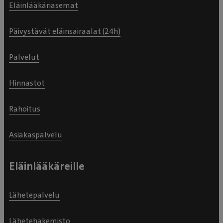
Eläinlääkäriasemat
Päivystävät eläinsairaalat (24h)
Palvelut
Hinnastot
Rahoitus
Asiakaspalvelu
Eläinlääkäreille
Lähetepalvelu
Lähetehakemisto