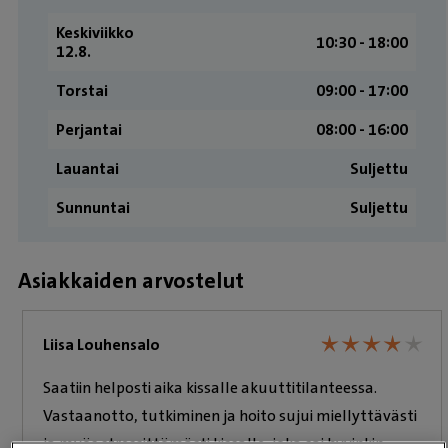
Keskiviikko
10:30 - 18:00
12.8.
Torstai
09:00 ­- 17:00
Perjantai
08:00 ­- 16:00
Lauantai
Suljettu
Sunnuntai
Suljettu
Asiakkaiden arvostelut
★
★
★
★
★
★
★
★
★
Liisa Louhensalo
Saatiin helposti aika kissalle akuuttitilanteessa.
Vastaanotto, tutkiminen ja hoito sujui miellyttävästi
ja myös stressittömästi kissalle, joka sai hyvinkin