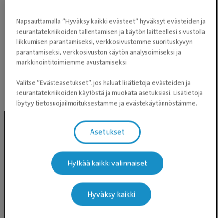
vapaasti ja rauhassa tutustua huoneeseen sillä aikaa
Napsauttamalla ”Hyväksy kaikki evästeet” hyväksyt evästeiden ja
kun selviteltiin oireita ja taustoja lääkärin kanssa.
seurantatekniikoiden tallentamisen ja käytön laitteellesi sivustolla
Tarvittava toimenpide saatiin tehtyä niin ajoissa ettei
liikkumisen parantamiseksi, verkkosivustomme suorituskyvyn
parantamiseksi, verkkosivuston käytön analysoimiseksi ja
tilanne ehtinyt pahentua, eikä tarvittu uusia
markkinointitoimiemme avustamiseksi.
käyntejä. Ehkä akuuttiaika oli vähän hintavampi kuin
Perustuen Google-arvioihin
käynnit pitemmällä varausajalla, mutta pääasia
Valitse ”Evästeasetukset”, jos haluat lisätietoja evästeiden ja
seurantatekniikoiden käytöstä ja muokata asetuksiasi. Lisätietoja
että kissa saatiin hoidettua hyvin ja nopeasti.
Julkaisumme Facebookissa
löytyy tietosuojailmoituksestamme ja evästekäytännöstämme.
Asetukset
Hylkää kaikki valinnaiset
Hyväksy kaikki
Evidensia Eläinlääkäripalvelut
Takomotie 1-3, 4. krs 00380 Helsinki