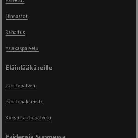
Palvelut
Hinnastot
Rahoitus
Asiakaspalvelu
Eläinlääkäreille
Lähetepalvelu
Lähetehakemisto
Konsultaatiopalvelu
Evidensia Suomessa