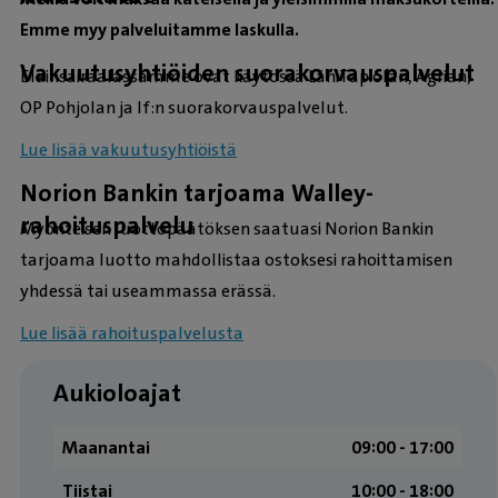
Emme myy palveluitamme laskulla.
Vakuutusyhtiöiden suorakorvauspalvelut
Eläinsairaalassamme ovat käytössä LähiTapiolan, Agrian,
OP Pohjolan ja If:n suorakorvauspalvelut.
Lue lisää vakuutusyhtiöistä
Norion Bankin tarjoama Walley-
rahoituspalvelu
Myönteisen luottopäätöksen saatuasi Norion Bankin
tarjoama luotto mahdollistaa ostoksesi rahoittamisen
yhdessä tai useammassa erässä.
Lue lisää rahoituspalvelusta
Aukioloajat
Maanantai
09:00 ­- 17:00
Tiistai
10:00 ­- 18:00