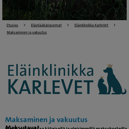
Etusivu
Eläinlääkäriasemat
Eläinklinikka KarleVet
Maksaminen ja vakuutus
Maksaminen ja vakuutus
Maksutavat
Meillä voit maksaa käteisellä ja yleisimmillä maksukorteilla.