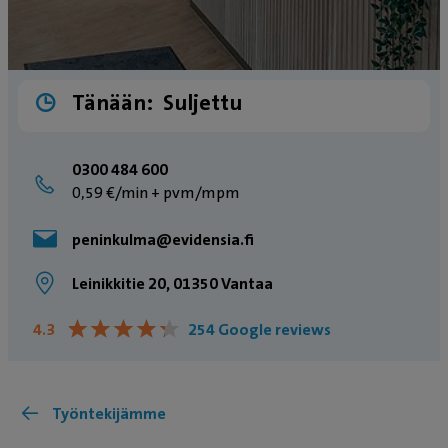
Tänään:
Suljettu
0300 484 600
0,59 €/min + pvm/mpm
peninkulma@evidensia.fi
Leinikkitie 20, 01350 Vantaa
★
★
★
★
★
★
★
★
★
★
4.3
254 Google reviews
Työntekijämme