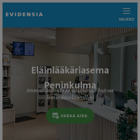
VALIKKO
Eläinlääkäriasema
Peninkulma
Ammattitaitoista ja välittävää hoivaa
lemmikkieläimillesi
VARAA AIKA