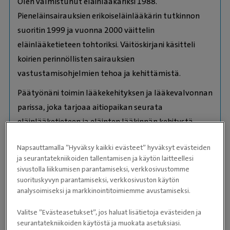
Olen valmistunut eläinlääkäriksi 1988.
Pieneläinsairauksien erikoiseläinlääkärin tutkinnon
suoritin 1999 ja vuonna 2000 väittelin
eläinlääketieteen tohtoriksi. Väitöskirjani käsitteli
koirien perinnöllisten sairauksien
vastustamisohjelmien tehoa ja kehittämistä.
Päätyönäni toimin lääkekehityksen ja lääkevalvonnan
parissa, joka tarjoaa aitiopaikan seurata
eläinlääketieteen ja eläinten lääkinnän kehitystä.
Lemmikkien perusterveydenhoidon ohella eläinten
Napsauttamalla ”Hyväksy kaikki evästeet” hyväksyt evästeiden
uusiin hoitomuotoihin liittyvät lääkkeet ovat
ja seurantatekniikoiden tallentamisen ja käytön laitteellesi
erityisosaamistani.
sivustolla liikkumisen parantamiseksi, verkkosivustomme
suorituskyvyn parantamiseksi, verkkosivuston käytön
Pitkäaikainen koiraharrastus on viime vuosina jäänyt
analysoimiseksi ja markkinointitoimiemme avustamiseksi.
sivuun, ja vapaa-aikana minut löytää useimmiten
Valitse ”Evästeasetukset”, jos haluat lisätietoja evästeiden ja
tallilta puuhailemassa.
seurantatekniikoiden käytöstä ja muokata asetuksiasi.