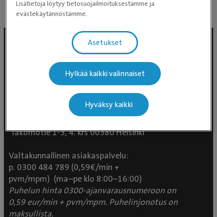
Lisätietoja löytyy tietosuojailmoituksestamme ja
evästekäytännöstämme.
Asetukset
Hylkää kaikki valinnaiset
Hyväksy kaikki
Evidensia Eläinlääkäripalvelut
Takomotie 1-3, 4. krs 00380 Helsinki
Valtakunnallinen asiakaspalvelu:
p. 0300 484 789 (0,59€/min +
pvm/mpm) (ma–pe klo 8:00–16:00)
Puhelun hinta 0300-ajanvarausnumeroon on
0,59 eur/min + pvm/mpm. Puhelinjonotus on
maksullista.