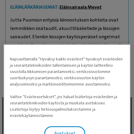
ELÄINLÄÄKÄRIASEMAT:
Eläinsairaala Mevet
Jutta Puomion erityisiä kiinnostuksen kohteita ovat
lemmikkien sisätaudit, akuuttilääketiede ja kissojen
sairaudet. Etenkin kissojen käytösperäiset ongelmat
ovat Jutalle sydämen asia. Jutta päivittää jatkuvasti
osaamistaan vuosittain etenkin kissalääketieteen ja
Napsauttamalla ”Hyväksy kaikki evästeet” hyväksyt evästeiden
sisätautien saralla Suomessa ja ulkomailla
ja seurantatekniikoiden tallentamisen ja käytön laitteellesi
järjestettävissä lisäkoulutuksissa.
sivustolla liikkumisen parantamiseksi, verkkosivustomme
suorituskyvyn parantamiseksi, verkkosivuston käytön
analysoimiseksi ja markkinointitoimiemme avustamiseksi.
Valitse ”Evästeasetukset”, jos haluat lisätietoja evästeiden ja
seurantatekniikoiden käytöstä ja muokata asetuksiasi.
Lisätietoja löytyy tietosuojailmoituksestamme ja
evästekäytännöstämme.
Asetukset