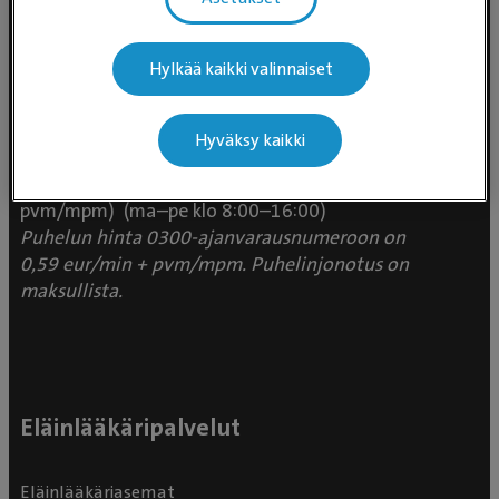
Hylkää kaikki valinnaiset
Evidensia Eläinlääkäripalvelut
Takomotie 1-3, 4. krs 00380 Helsinki
Hyväksy kaikki
Valtakunnallinen asiakaspalvelu:
p. 0300 484 789 (0,59€/min +
pvm/mpm) (ma–pe klo 8:00–16:00)
Puhelun hinta 0300-ajanvarausnumeroon on
0,59 eur/min + pvm/mpm. Puhelinjonotus on
maksullista.
Eläinlääkäripalvelut
Eläinlääkäriasemat