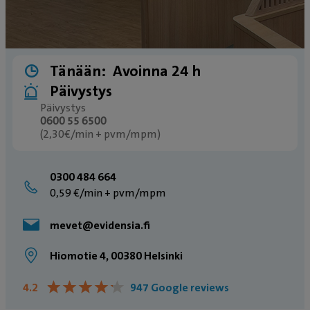
Tänään:
Avoinna 24 h
Päivystys
Päivystys
0600 55 6500
(2,30€/min + pvm/mpm)
0300 484 664
0,59 €/min + pvm/mpm
mevet@evidensia.fi
Hiomotie 4, 00380 Helsinki
★
★
★
★
★
★
★
★
★
★
4.2
947 Google reviews