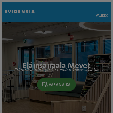
VALIKKO
Eläinsairaala Mevet
Eläinlääkintää yli 50 vuoden kokemuksella
VARAA AIKA