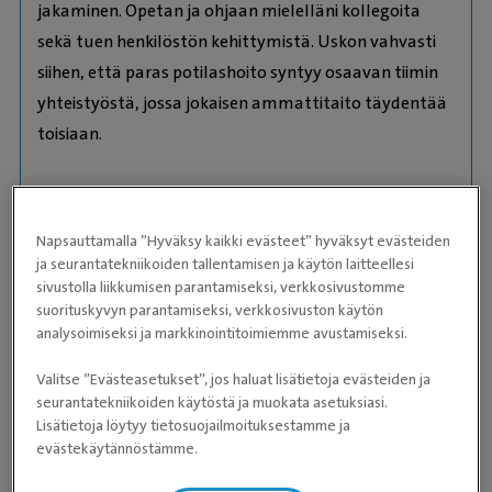
jakaminen. Opetan ja ohjaan mielelläni kollegoita
sekä tuen henkilöstön kehittymistä. Uskon vahvasti
siihen, että paras potilashoito syntyy osaavan tiimin
yhteistyöstä, jossa jokaisen ammattitaito täydentää
toisiaan.
Olen ollut kehittämässä Savon Murren
anestesiakäytäntöjä alusta lähtien ja jatkan tätä
Napsauttamalla ”Hyväksy kaikki evästeet” hyväksyt evästeiden
työtä edelleen. Tavoitteeni on, että
ja seurantatekniikoiden tallentamisen ja käytön laitteellesi
anestesiahoitomme perustuu ajantasaiseen tietoon,
sivustolla liikkumisen parantamiseksi, verkkosivustomme
suorituskyvyn parantamiseksi, verkkosivuston käytön
yhtenäisiin toimintamalleihin ja jatkuvaan
analysoimiseksi ja markkinointitoimiemme avustamiseksi.
kehittämiseen, jotta voimme tarjota potilaillemme
mahdollisimman turvallista ja laadukasta hoitoa.
Valitse ”Evästeasetukset”, jos haluat lisätietoja evästeiden ja
seurantatekniikoiden käytöstä ja muokata asetuksiasi.
Lisätietoja löytyy tietosuojailmoituksestamme ja
Kirurgisten potilaiden lisäksi viihdyn myös
evästekäytännöstämme.
päivystystyössä, jossa arvostan työn vaihtelevuutta