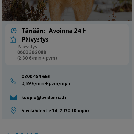
Tänään:
Avoinna 24 h
Päivystys
Päivystys
0600 306 088
(2,30 €/min + pvm)
0300 484 665
0,59 €/min + pvm/mpm
kuopio@evidensia.fi
Savilahdentie 14, 70700 Kuopio