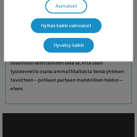
ja mahdollisuutta ratkaista nopeasti muuttuvia
Asetukset
tilanteita osana osaavaa tiimiä. Olen kiinnostunut
kehittämään osaamistani myös eksoottisten eläinten
Hylkää kaikki valinnaiset
anestesiassa ja haluan syventää tietojani tällä
erityisosaamista vaativalla alueella.
Hyväksy kaikki
Parasta työssäni ovat onnistuneet potilastapaukset,
osaamisen kehittäminen sekä se, että saan
työskennellä osana ammattitaitoista tiimiä yhteisen
tavoitteen – potilaan parhaan mahdollisen hoidon –
eteen.