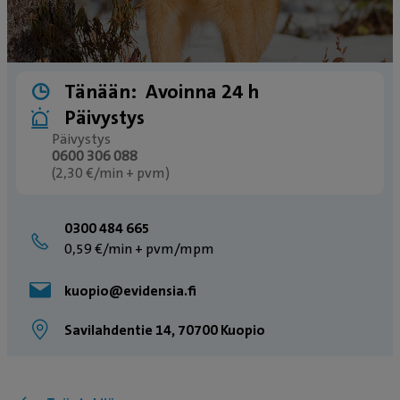
Tänään:
Avoinna 24 h
Päivystys
Päivystys
0600 306 088
(2,30 €/min + pvm)
0300 484 665
0,59 €/min + pvm/mpm
kuopio@evidensia.fi
Savilahdentie 14, 70700 Kuopio