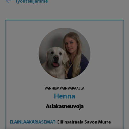
Työntekijämme
VANHEMPAINVAPAALLA
Henna
Asiakasneuvoja
ELÄINLÄÄKÄRIASEMAT:
Eläinsairaala Savon Murre