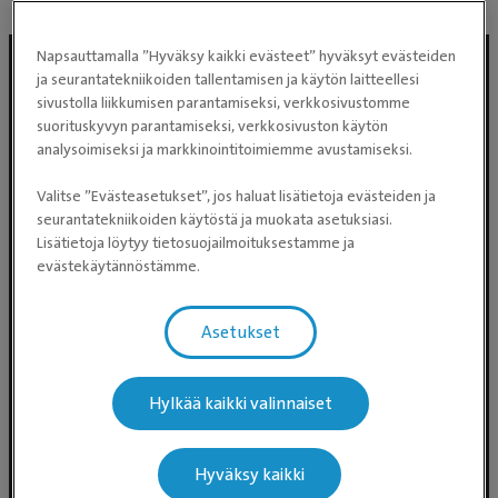
Napsauttamalla ”Hyväksy kaikki evästeet” hyväksyt evästeiden
ja seurantatekniikoiden tallentamisen ja käytön laitteellesi
sivustolla liikkumisen parantamiseksi, verkkosivustomme
suorituskyvyn parantamiseksi, verkkosivuston käytön
analysoimiseksi ja markkinointitoimiemme avustamiseksi.
Valitse ”Evästeasetukset”, jos haluat lisätietoja evästeiden ja
seurantatekniikoiden käytöstä ja muokata asetuksiasi.
Lisätietoja löytyy tietosuojailmoituksestamme ja
Evidensia Eläinlääkäripalvelut
evästekäytännöstämme.
Takomotie 1-3, 4. krs 00380 Helsinki
Valtakunnallinen asiakaspalvelu:
Asetukset
p. 0300 484 789 (0,59€/min +
pvm/mpm) (ma–pe klo 8:00–16:00)
Hylkää kaikki valinnaiset
Puhelun hinta 0300-ajanvarausnumeroon on
0,59 eur/min + pvm/mpm. Puhelinjonotus on
maksullista.
Hyväksy kaikki