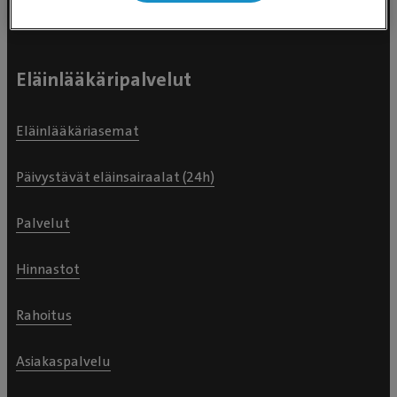
Eläinlääkäripalvelut
Eläinlääkäriasemat
Päivystävät eläinsairaalat (24h)
Palvelut
Hinnastot
Rahoitus
Asiakaspalvelu