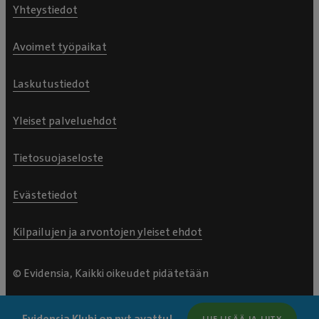
Yhteystiedot
Avoimet työpaikat
Laskutustiedot
Yleiset palveluehdot
Tietosuojaseloste
Evästetiedot
Kilpailujen ja arvontojen yleiset ehdot
© Evidensia, Kaikki oikeudet pidätetään
Evidensia Klubi on nyt avattu!