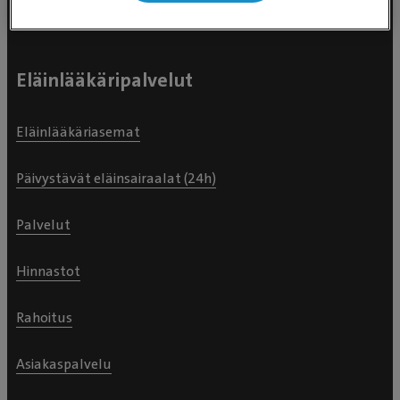
Eläinlääkäripalvelut
Eläinlääkäriasemat
Päivystävät eläinsairaalat (24h)
Palvelut
Hinnastot
Rahoitus
Asiakaspalvelu