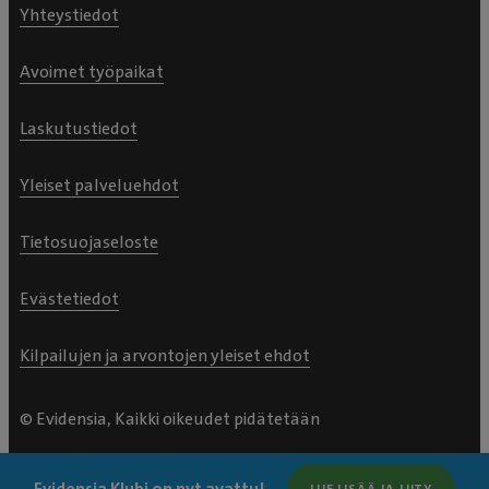
Yhteystiedot
Avoimet työpaikat
Laskutustiedot
Yleiset palveluehdot
Tietosuojaseloste
Evästetiedot
Kilpailujen ja arvontojen yleiset ehdot
© Evidensia, Kaikki oikeudet pidätetään
Evidensia Klubi on nyt avattu!