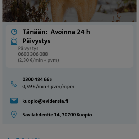
Tänään:
Avoinna 24 h
Päivystys
Päivystys
0600 306 088
(2,30 €/min + pvm)
0300 484 665
0,59 €/min + pvm/mpm
kuopio@evidensia.fi
Savilahdentie 14, 70700 Kuopio