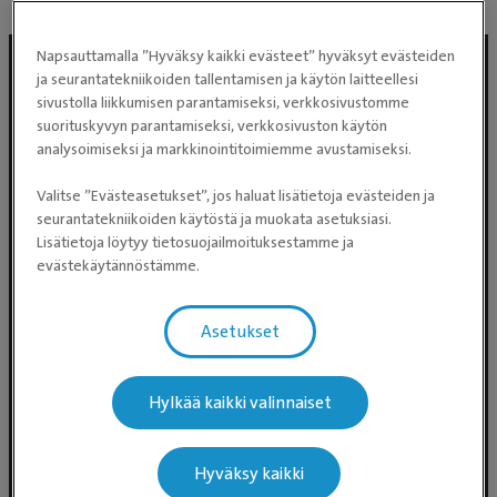
Napsauttamalla ”Hyväksy kaikki evästeet” hyväksyt evästeiden
ja seurantatekniikoiden tallentamisen ja käytön laitteellesi
sivustolla liikkumisen parantamiseksi, verkkosivustomme
suorituskyvyn parantamiseksi, verkkosivuston käytön
analysoimiseksi ja markkinointitoimiemme avustamiseksi.
Valitse ”Evästeasetukset”, jos haluat lisätietoja evästeiden ja
seurantatekniikoiden käytöstä ja muokata asetuksiasi.
Lisätietoja löytyy tietosuojailmoituksestamme ja
Evidensia Eläinlääkäripalvelut
evästekäytännöstämme.
Takomotie 1-3, 4. krs 00380 Helsinki
Valtakunnallinen asiakaspalvelu:
Asetukset
p. 0300 484 789 (0,59€/min +
pvm/mpm) (ma–pe klo 8:00–16:00)
Hylkää kaikki valinnaiset
Puhelun hinta 0300-ajanvarausnumeroon on
0,59 eur/min + pvm/mpm. Puhelinjonotus on
maksullista.
Hyväksy kaikki