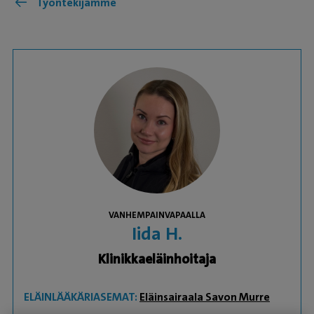
Työntekijämme
VANHEMPAINVAPAALLA
Iida H.
Klinikkaeläinhoitaja
ELÄINLÄÄKÄRIASEMAT:
Eläinsairaala Savon Murre