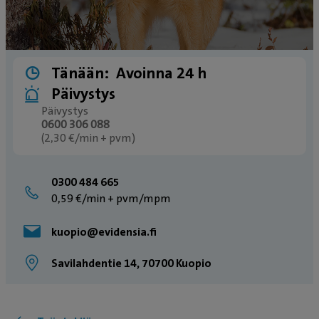
Tänään:
Avoinna 24 h
Päivystys
Päivystys
0600 306 088
(2,30 €/min + pvm)
0300 484 665
0,59 €/min + pvm/mpm
kuopio@evidensia.fi
Savilahdentie 14, 70700 Kuopio