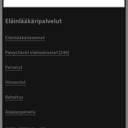
Eläinlääkäripalvelut
Eläinlääkäriasemat
Päivystävät eläinsairaalat (24h)
Palvelut
Hinnastot
Rahoitus
Asiakaspalvelu