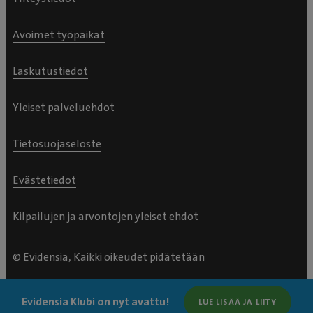
Avoimet työpaikat
Laskutustiedot
Yleiset palveluehdot
Tietosuojaseloste
Evästetiedot
Kilpailujen ja arvontojen yleiset ehdot
© Evidensia, Kaikki oikeudet pidätetään
Evidensia Klubi on nyt avattu!
LUE LISÄÄ JA LIITY