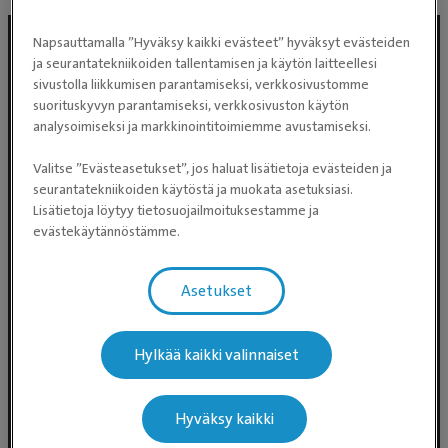
Napsauttamalla ”Hyväksy kaikki evästeet” hyväksyt evästeiden
ja seurantatekniikoiden tallentamisen ja käytön laitteellesi
sivustolla liikkumisen parantamiseksi, verkkosivustomme
suorituskyvyn parantamiseksi, verkkosivuston käytön
analysoimiseksi ja markkinointitoimiemme avustamiseksi.
Valitse ”Evästeasetukset”, jos haluat lisätietoja evästeiden ja
seurantatekniikoiden käytöstä ja muokata asetuksiasi.
Evidensia Eläinlääkäripalvelut
Lisätietoja löytyy tietosuojailmoituksestamme ja
Takomotie 1-3, 4. krs 00380 Helsinki
evästekäytännöstämme.
Valtakunnallinen asiakaspalvelu:
Asetukset
p. 0300 484 789 (0,59€/min +
pvm/mpm) (ma–pe klo 8:00–16:00)
Puhelun hinta 0300-ajanvarausnumeroon on
Hylkää kaikki valinnaiset
0,59 eur/min + pvm/mpm. Puhelinjonotus on
maksullista.
Hyväksy kaikki