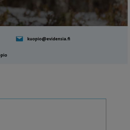
kuopio@evidensia.fi
opio