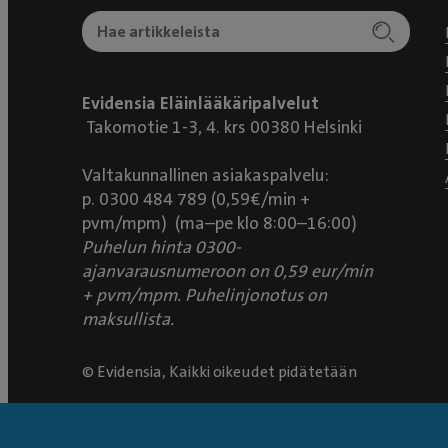
Evidensia Eläinlääkäripalvelut
Takomotie 1-3, 4. krs 00380 Helsinki
Valtakunnallinen asiakaspalvelu:
p. 0300 484 789 (0,59€/min +
pvm/mpm) (ma–pe klo 8:00–16:00)
Puhelun hinta 0300-
ajanvarausnumeroon on 0,59 eur/min
+ pvm/mpm. Puhelinjonotus on
maksullista.
© Evidensia, Kaikki oikeudet pidätetään