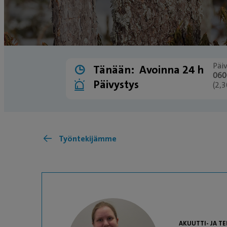
Päi
Tänään:
Avoinna 24 h
060
Päivystys
(2,
Työntekijämme
AKUUTTI- JA T