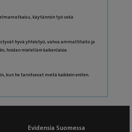
ngelmanratkaisu, käytännön työ sekä
istyvät hyvä yhteistyö, vahva ammattitaito ja
iin, hoidan mielelläni kaikenlaisia
oin, kun he tarvitsevat meitä kaikkein eniten.
Evidensia Suomessa