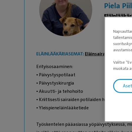
Piela Pii
Eläinlääkär
Napsauttam
tallentami
suoritusky
avustamise
ELÄINLÄÄKÄRIASEMAT:
Eläinsairaala Savon M
Valitse ”Ev
Erityisosaaminen:
muokata as
• Päivystyspotilaat
• Päivystyskirurgia
Ase
• Akuutti- ja tehohoito
• Kriittisesti sairaiden potilaiden hoito
• Yleispieneläinlääketiede
Työskentelen pääasiassa yöpäivystyksessä, mi