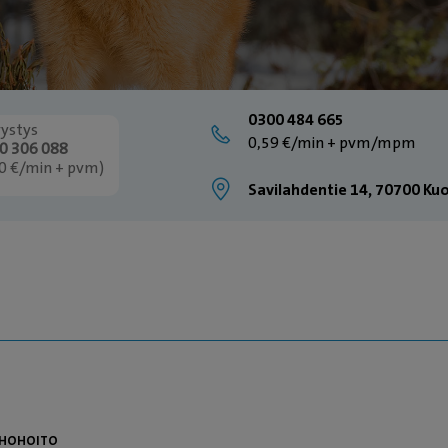
0300 484 665
vystys
0,59 €/min + pvm/mpm
0 306 088
30 €/min + pvm)
Savilahdentie 14, 70700 Ku
EHOHOITO