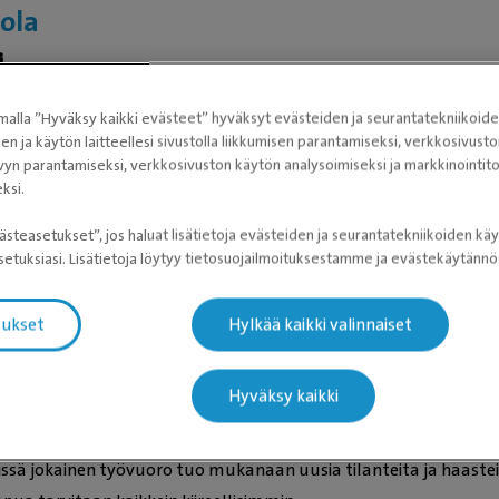
lola
i
alla ”Hyväksy kaikki evästeet” hyväksyt evästeiden ja seurantatekniikoid
sen ja käytön laitteellesi sivustolla liikkumisen parantamiseksi, verkkosivus
vyn parantamiseksi, verkkosivuston käytön analysoimiseksi ja markkinoint
ksi.
urre
ästeasetukset”, jos haluat lisätietoja evästeiden ja seurantatekniikoiden käy
etuksiasi. Lisätietoja löytyy tietosuojailmoituksestamme ja evästekäytän
tukset
Hylkää kaikki valinnaiset
Hyväksy kaikki
ssä jokainen työvuoro tuo mukanaan uusia tilanteita ja haaste