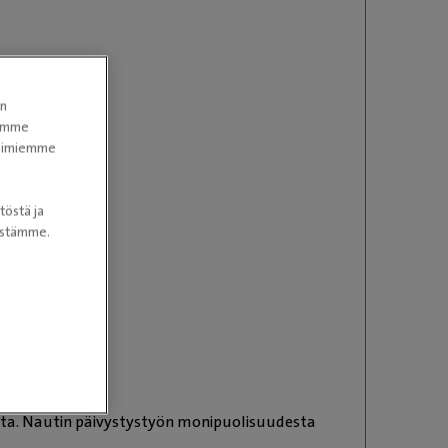
en
tomme
itoimiemme
töstä ja
nöstämme.
ita. Nautin päivystystyön monipuolisuudesta