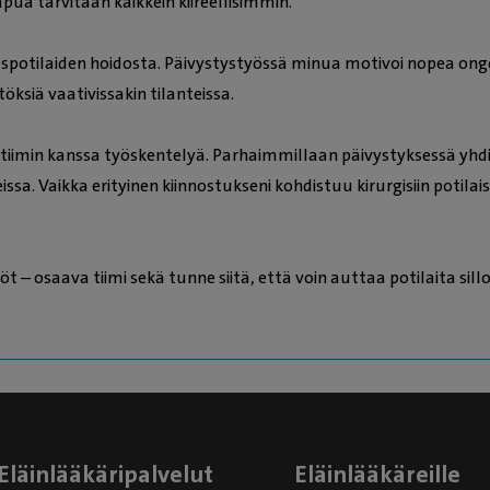
 apua tarvitaan kaikkein kiireellisimmin.
kkauspotilaiden hoidosta. Päivystystyössä minua motivoi nopea o
ksiä vaativissakin tilanteissa.
otiimin kanssa työskentelyä. Parhaimmillaan päivystyksessä yhd
ssa. Vaikka erityinen kiinnostukseni kohdistuu kirurgisiin potilais
t – osaava tiimi sekä tunne siitä, että voin auttaa potilaita sill
Eläinlääkäripalvelut
Eläinlääkäreille