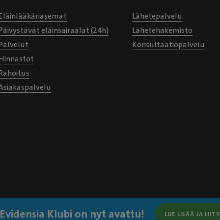
Eläinlääkäriasemat
Lähetepalvelu
Päivystävät eläinsairaalat (24h)
Lähetehakemisto
Palvelut
Konsultaatiopalvelu
Hinnastot
Rahoitus
Asiakaspalvelu
Evidensia Klubi on nyt avattu!
LUE LISÄÄ JA LIITY