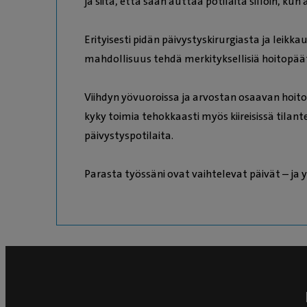
ja siitä, että saan auttaa potilaita silloin, kun
Erityisesti pidän päivystyskirurgiasta ja lei
mahdollisuus tehdä merkityksellisiä hoitopäätö
Viihdyn yövuoroissa ja arvostan osaavan hoit
kyky toimia tehokkaasti myös kiireisissä tilantei
päivystyspotilaita.
Parasta työssäni ovat vaihtelevat päivät – ja yö