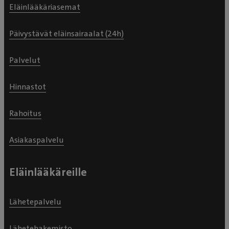
Eläinlääkäriasemat
Päivystävät eläinsairaalat (24h)
Palvelut
Hinnastot
Rahoitus
Asiakaspalvelu
Eläinlääkäreille
Lähetepalvelu
Lähetehakemisto