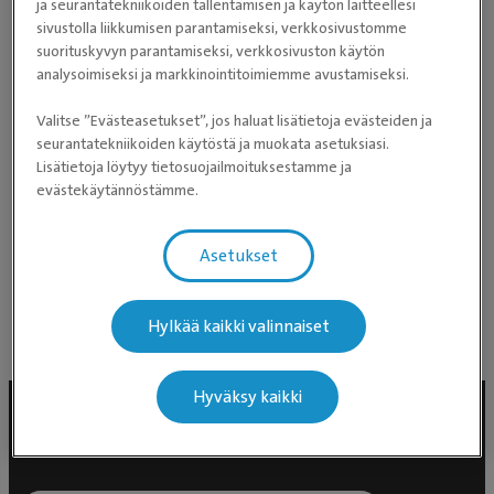
ja seurantatekniikoiden tallentamisen ja käytön laitteellesi
pieneläinsairauksien erikoiseläinlääkärin tutkintoa
sivustolla liikkumisen parantamiseksi, verkkosivustomme
sekä on Evidensian akuutti- ja tehohoidon verkoston
suorituskyvyn parantamiseksi, verkkosivuston käytön
analysoimiseksi ja markkinointitoimiemme avustamiseksi.
perehtyjänä.
Valitse ”Evästeasetukset”, jos haluat lisätietoja evästeiden ja
Hennariikka työskentelee osana Eläinsairaala Veterin
seurantatekniikoiden käytöstä ja muokata asetuksiasi.
Lisätietoja löytyy tietosuojailmoituksestamme ja
akuutti- ja tehohoidon tiimiä.
evästekäytännöstämme.
Kielitaito:
Asetukset
suomi
english
Hylkää kaikki valinnaiset
Hyväksy kaikki