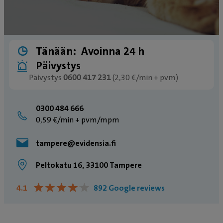
Tänään:
Avoinna 24 h
Päivystys
Päivystys
0600 417 231
(2,30 €/min + pvm)
0300 484 666
0,59 €/min + pvm/mpm
tampere@evidensia.fi
Peltokatu 16, 33100 Tampere
★
★
★
★
★
★
★
★
★
★
4.1
892 Google reviews