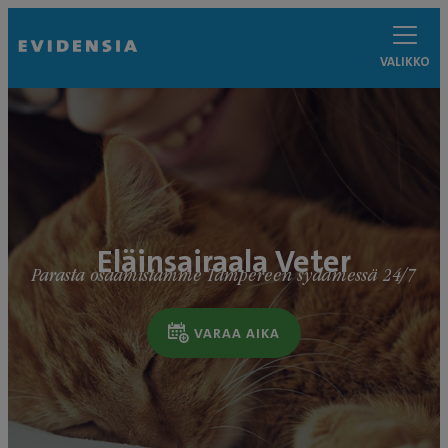
VALIKKO
Eläinsairaala Veter
Parasta osaamistamme Tampereen sydämessä 24/7
VARAA AIKA