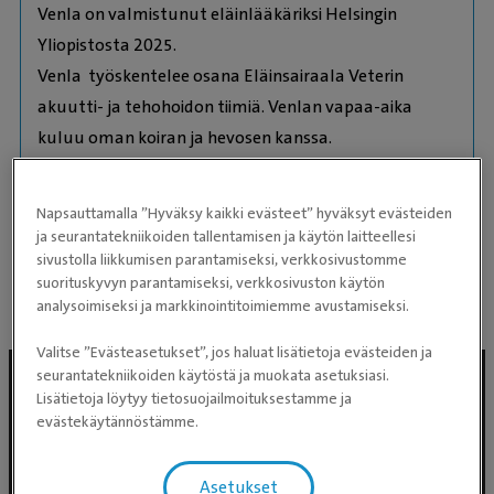
Venla on valmistunut eläinlääkäriksi Helsingin
Yliopistosta 2025.
Venla työskentelee osana Eläinsairaala Veterin
akuutti- ja tehohoidon tiimiä. Venlan vapaa-aika
kuluu oman koiran ja hevosen kanssa.
Kielitaito:
Napsauttamalla ”Hyväksy kaikki evästeet” hyväksyt evästeiden
suomi
ja seurantatekniikoiden tallentamisen ja käytön laitteellesi
sivustolla liikkumisen parantamiseksi, verkkosivustomme
english
suorituskyvyn parantamiseksi, verkkosivuston käytön
analysoimiseksi ja markkinointitoimiemme avustamiseksi.
Valitse ”Evästeasetukset”, jos haluat lisätietoja evästeiden ja
seurantatekniikoiden käytöstä ja muokata asetuksiasi.
Lisätietoja löytyy tietosuojailmoituksestamme ja
evästekäytännöstämme.
Asetukset