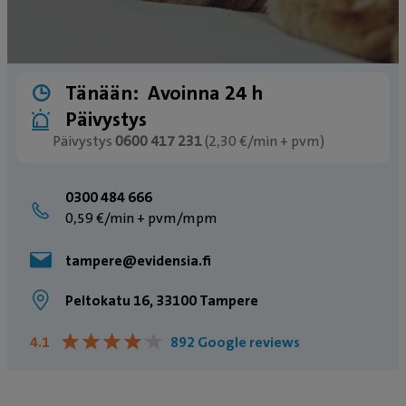
Tänään:
Avoinna 24 h
Päivystys
Päivystys
0600 417 231
(2,30 €/min + pvm)
0300 484 666
0,59 €/min + pvm/mpm
tampere@evidensia.fi
Peltokatu 16, 33100 Tampere
★
★
★
★
★
★
★
★
★
★
4.1
892 Google reviews