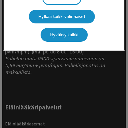
Hylkää kaikki valinnaiset
Evidensia Eläinlääkäripalvelut
Takomotie 1-3, 4. krs 00380 Helsinki
Hyväksy kaikki
Valtakunnallinen asiakaspalvelu:
p. 0300 484 789 (0,59€/min +
pvm/mpm) (ma–pe klo 8:00–16:00)
Puhelun hinta 0300-ajanvarausnumeroon on
0,59 eur/min + pvm/mpm. Puhelinjonotus on
maksullista.
Eläinlääkäripalvelut
Eläinlääkäriasemat