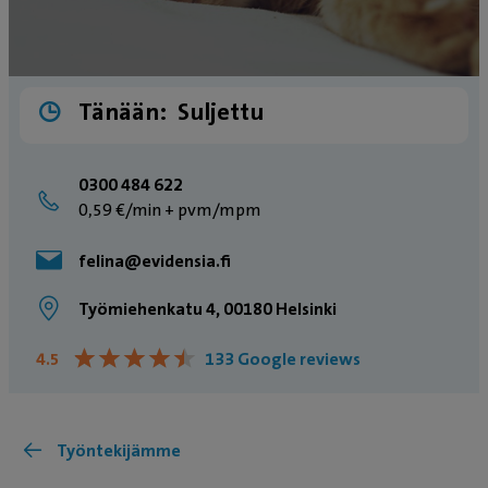
Tänään:
Suljettu
0300 484 622
0,59 €/min + pvm/mpm
felina@evidensia.fi
Työmiehenkatu 4, 00180 Helsinki
★
★
★
★
★
★
★
★
★
★
4.5
133 Google reviews
Työntekijämme