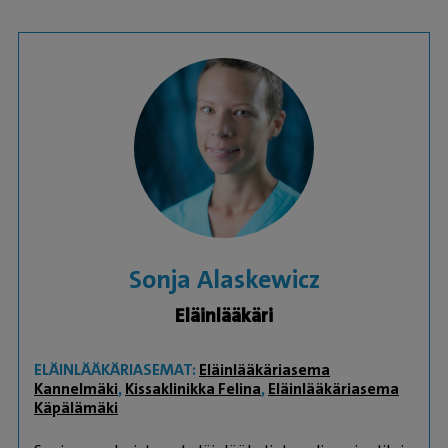
Sonja Alaskewicz
Eläinlääkäri
ELÄINLÄÄKÄRIASEMAT:
Eläinlääkäriasema
Kannelmäki
,
Kissaklinikka Felina
,
Eläinlääkäriasema
Käpälämäki