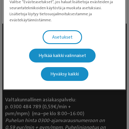
Valitse ”Evästeasetukset”, jos haluat lisätietoja evästeiden ja
seurantatekniikoiden käytöstä ja muokata asetuksiasi.
Lisätietoja löytyy tietosuojailmoituksestamme ja
evästekäytännöstämme.
Asetukset
Hylkää kaikki valinnaiset
Hyväksy kaikki
Evidensia Eläinlääkäripalvelut
Takomotie 1-3, 4. krs 00380 Helsinki
Valtakunnallinen asiakaspalvelu:
p. 0300 484 789 (0,59€/min +
pvm/mpm) (ma–pe klo 8:00–16:00)
Puhelun hinta 0300-ajanvarausnumeroon on
0,59 eur/min + pvm/mpm. Puhelinjonotus on