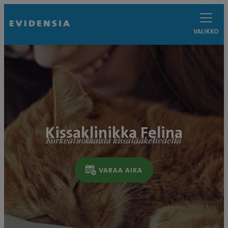
VALIKKO
Kissaklinikka Felina
Korkealuokkaista kissalääketiedettä
VARAA AIKA