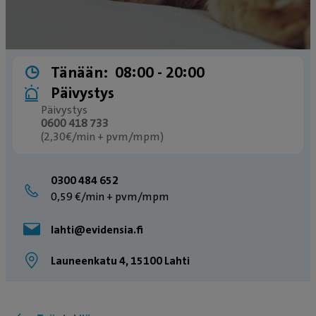
Tänään:
08:00 ­- 20:00
Päivystys
Päivystys
0600 418 733
(2,30€/min + pvm/mpm)
0300 484 652
0,59 €/min + pvm/mpm
lahti@evidensia.fi
Launeenkatu 4, 15100 Lahti