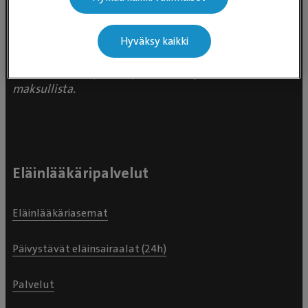
Valtakunnallinen asiakaspalvelu:
p. 0300 484 789 (0,59€/min +
pvm/mpm) (ma–pe klo 8:00–16:00)
Hyväksy kaikki
Puhelun hinta 0300-ajanvarausnumeroon on
0,59 eur/min + pvm/mpm. Puhelinjonotus on
maksullista.
Eläinlääkäripalvelut
Eläinlääkäriasemat
Päivystävät eläinsairaalat (24h)
Palvelut