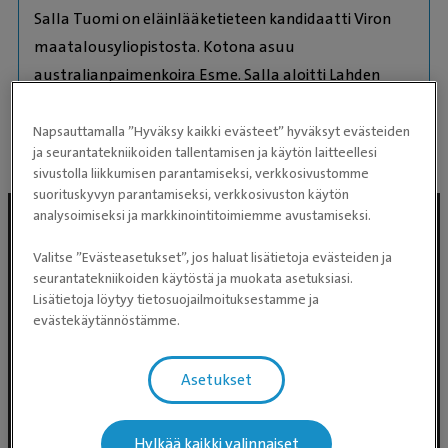
Salla Tuomi on eläinlääketieteen kandidaatti Viron
maatalousyliopistosta. Kotona asuu
australianpaimenkoira Esme. Salla aloitti Lahden
eläinlääkäriasemalla huhtikuussa 2021.
Napsauttamalla ”Hyväksy kaikki evästeet” hyväksyt evästeiden
ja seurantatekniikoiden tallentamisen ja käytön laitteellesi
sivustolla liikkumisen parantamiseksi, verkkosivustomme
suorituskyvyn parantamiseksi, verkkosivuston käytön
analysoimiseksi ja markkinointitoimiemme avustamiseksi.
Valitse ”Evästeasetukset”, jos haluat lisätietoja evästeiden ja
seurantatekniikoiden käytöstä ja muokata asetuksiasi.
Lisätietoja löytyy tietosuojailmoituksestamme ja
evästekäytännöstämme.
Asetukset
Evidensia Eläinlääkäripalvelut
Takomotie 1-3, 4. krs 00380 Helsinki
Hylkää kaikki valinnaiset