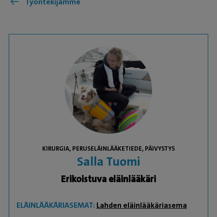
Työntekijämme
KIRURGIA, PERUSELÄINLÄÄKETIEDE, PÄIVYSTYS
Salla Tuomi
Erikoistuva eläinlääkäri
ELÄINLÄÄKÄRIASEMAT:
Lahden eläinlääkäriasema