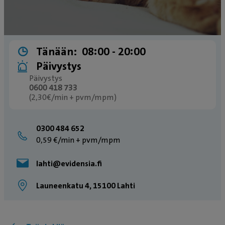
Tänään:
08:00 ­- 20:00
Päivystys
Päivystys
0600 418 733
(2,30€/min + pvm/mpm)
0300 484 652
0,59 €/min + pvm/mpm
lahti@evidensia.fi
Launeenkatu 4, 15100 Lahti