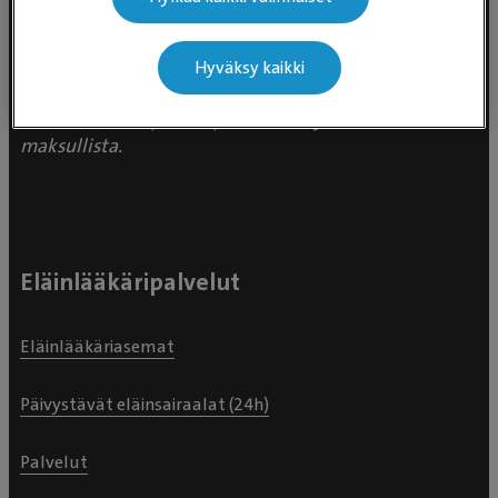
Valtakunnallinen asiakaspalvelu:
p. 0300 484 789 (0,59€/min +
pvm/mpm) (ma–pe klo 8:00–16:00)
Hyväksy kaikki
Puhelun hinta 0300-ajanvarausnumeroon on
0,59 eur/min + pvm/mpm. Puhelinjonotus on
maksullista.
Eläinlääkäripalvelut
Eläinlääkäriasemat
Päivystävät eläinsairaalat (24h)
Palvelut