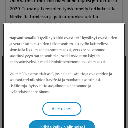
Olen valmistunut klinikkaeläinhoitajaksi joulukuussa
2020. Tämän jälkeen olen työskennellyt eri kokoisilla
klinikoilla Lahdessa ja pääkaupunkiseudulla.
Erityisesti sydäntäni lähellä ovat kissojen asiat, sekä
seniorilemmikit.
Napsauttamalla ”Hyväksy kaikki evästeet” hyväksyt evästeiden
ja seurantatekniikoiden tallentamisen ja käytön laitteellesi
sivustolla liikkumisen parantamiseksi, verkkosivustomme
suorituskyvyn parantamiseksi, verkkosivuston käytön
analysoimiseksi ja markkinointitoimiemme avustamiseksi.
Valitse ”Evästeasetukset”, jos haluat lisätietoja evästeiden ja
seurantatekniikoiden käytöstä ja muokata asetuksiasi.
Lisätietoja löytyy tietosuojailmoituksestamme ja
evästekäytännöstämme.
Asetukset
Evidensia Eläinlääkäripalvelut
Takomotie 1-3, 4. krs 00380 Helsinki
Hylkää kaikki valinnaiset