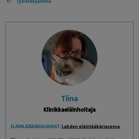
Työntekijämme
Tiina
Klinikkaeläinhoitaja
ELÄINLÄÄKÄRIASEMAT:
Lahden eläinlääkäriasema