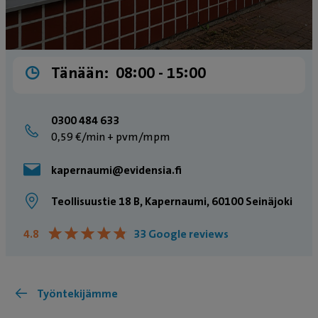
Tänään:
08:00 - 15:00
0300 484 633
0,59 €/min + pvm/mpm
kapernaumi@evidensia.fi
Teollisuustie 18 B, Kapernaumi, 60100 Seinäjoki
★
★
★
★
★
★
★
★
★
★
4.8
33 Google reviews
Työntekijämme