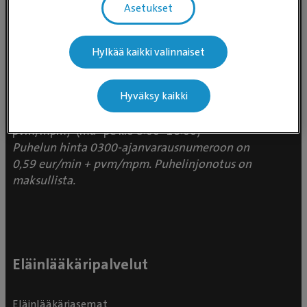
Asetukset
Evidensia Eläinlääkäripalvelut
Hylkää kaikki valinnaiset
Takomotie 1-3, 4. krs 00380 Helsinki
Hyväksy kaikki
Valtakunnallinen asiakaspalvelu:
p. 0300 484 789 (0,59€/min +
pvm/mpm) (ma–pe klo 8:00–16:00)
Puhelun hinta 0300-ajanvarausnumeroon on
0,59 eur/min + pvm/mpm. Puhelinjonotus on
maksullista.
Eläinlääkäripalvelut
Eläinlääkäriasemat