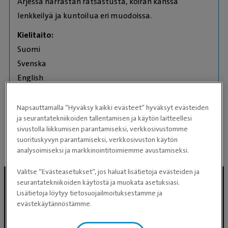
Arjessa harrastan ratsastusta, koiran kanssa
lenkkeilyä ja kuntoilua eri muodoissa.
Kielitaito:
Suomi
Svenska
English
Eläimet
Napsauttamalla ”Hyväksy kaikki evästeet” hyväksyt evästeiden
Kotikissa Reino
ja seurantatekniikoiden tallentamisen ja käytön laitteellesi
Suomenhevonen Hanski
sivustolla liikkumisen parantamiseksi, verkkosivustomme
suorituskyvyn parantamiseksi, verkkosivuston käytön
analysoimiseksi ja markkinointitoimiemme avustamiseksi.
Valitse ”Evästeasetukset”, jos haluat lisätietoja evästeiden ja
seurantatekniikoiden käytöstä ja muokata asetuksiasi.
Lisätietoja löytyy tietosuojailmoituksestamme ja
evästekäytännöstämme.