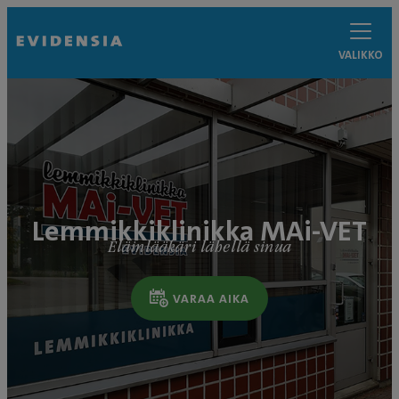
VALIKKO
Lemmikkiklinikka MAi-VET
Eläinlääkäri lähellä sinua
VARAA AIKA