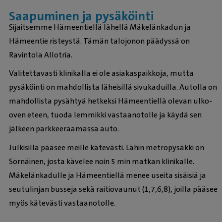
Saapuminen ja pysäköinti
Sijaitsemme Hämeentiellä lähellä Mäkelänkadun ja
Hämeentie risteystä. Tämän talojonon päädyssä on
Ravintola Allotria.
Valitettavasti klinikalla ei ole asiakaspaikkoja, mutta
pysäköinti on mahdollista läheisillä sivukaduilla. Autolla on
mahdollista pysähtyä hetkeksi Hämeentiellä olevan ulko-
oven eteen, tuoda lemmikki vastaanotolle ja käydä sen
jälkeen parkkeeraamassa auto.
Julkisilla pääsee meille kätevästi. Lähin metropysäkki on
Sörnäinen, josta kävelee noin 5 min matkan klinikalle.
Mäkelänkadulle ja Hämeentiellä menee useita sisäisiä ja
seutulinjan busseja sekä raitiovaunut (1,7,6,8), joilla pääsee
myös kätevästi vastaanotolle.