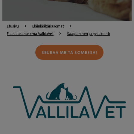
Etusivu
Eläinlääkäriasemat
Eläinlääkäriasema VallilaVet
Saapuminen ja pysäköinti
SEURAA MEITÄ SOMESSA!