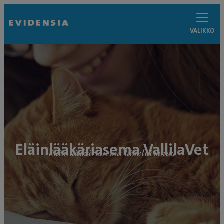
VALIKKO
Eläinlääkäriasema VallilaVet
Eläinlääkäriasema lähellä sinua