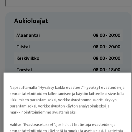
Aukioloajat
Maanantai
08:00 ­- 20:00
Tiistai
08:00 ­- 20:00
Keskiviikko
08:00 ­- 20:00
Torstai
08:00 ­- 18:00
Perjantai
08:00 ­- 20:00
Napsauttamalla ”Hyväksy kaikki evästeet” hyväksyt evästeiden ja
Lauantai
Suljettu
seurantatekniikoiden tallentamisen ja käytön laitteellesi sivustolla
liikkumisen parantamiseksi, verkkosivustomme suorituskyvyn
Sunnuntai
Suljettu
parantamiseksi, verkkosivuston käytön analysoimiseksi ja
markkinointitoimiemme avustamiseksi.
Asiakkaiden arvostelut
Valitse ”Evästeasetukset”, jos haluat lisätietoja evästeiden ja
seurantatekniikoiden käytöstä ja muokata asetuksiasi. Lisätietoja