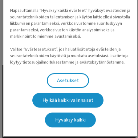
silmäkuvauksistakin. Meidän vakkaripaikka,
suosittelen.
Napsauttamalla ”Hyväksy kaikki evästeet” hyväksyt evästeiden ja
seurantatekniikoiden tallentamisen ja käytön laitteellesi sivustolla
liikkumisen parantamiseksi, verkkosivustomme suorituskyvyn
parantamiseksi, verkkosivuston käytön analysoimiseksi ja
markkinointitoimiemme avustamiseksi.
Perustuen Google-arvioihin
Valitse ”Evästeasetukset”, jos haluat lisätietoja evästeiden ja
Julkaisumme Facebookissa
seurantatekniikoiden käytöstä ja muokata asetuksiasi. Lisätietoja
löytyy tietosuojailmoituksestamme ja evästekäytännöstämme.
Asetukset
Hylkää kaikki valinnaiset
Hyväksy kaikki
Evidensia Eläinlääkäripalvelut
Takomotie 1-3, 4. krs 00380 Helsinki