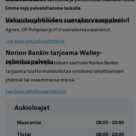
Emme myy palveluitamme laskulla.
Vakuutusyhtiöiden suorakorvauspalvelut
Eläinlääkäriasemallamme ovat käytössä LähiTapiolan,
Agrian, OP Pohjolan ja If:n suorakorvauspalvelut.
Lue lisää vakuutusyhtiöistä
Norion Bankin tarjoama Walley-
rahoituspalvelu
Myönteisen luottopäätöksen saatuasi Norion Bankin
tarjoama luotto mahdollistaa ostoksesi rahoittamisen
yhdessä tai useammassa erässä.
Lue lisää rahoituspalvelusta
Aukioloajat
Maanantai
08:00 ­- 20:00
Tiistai
08:00 ­- 20:00