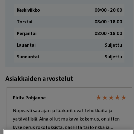
Keskiviikko
08:00 ­- 20:00
Torstai
08:00 ­- 18:00
Perjantai
08:00 ­- 18:00
Lauantai
Suljettu
Sunnuntai
Suljettu
Asiakkaiden arvostelut
★
★
★
★
★
★
★
★
★
★
Pirita Pohjanne
Nopeasti saa ajan ja lääkärit ovat tehokkaita ja
yatävällisiä. Aina ollut mukava kokemus, on sitten
kyse perus rokotuksista, passista tai lo nkka ja