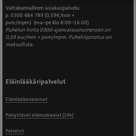
Valtakunnallinen asiakaspalvelu:
p. 0300 484 789 (0,59€/min +
pvm/mpm) (ma–pe klo 8:00–16:00)
Puhelun hinta 0300-ajanvarausnumeroon on
0,59 eur/min + pvm/mpm. Puhelinjonotus on
maksullista.
Eläinlääkäripalvelut
Eläinlääkäriasemat
Päivystävät eläinsairaalat (24h)
Palvelut