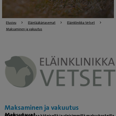
Etusivu
Eläinlääkäriasemat
Eläinklinikka Vetset
Maksaminen ja vakuutus
Maksaminen ja vakuutus
Maksutavat
Meillä voit maksaa käteisellä ja yleisimmillä maksukorteilla.