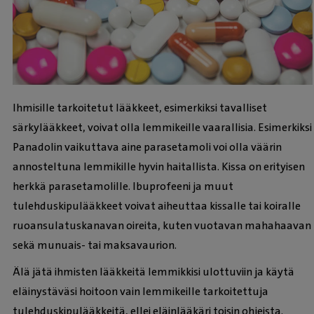
Ihmisille tarkoitetut lääkkeet, esimerkiksi tavalliset
särkylääkkeet, voivat olla lemmikeille vaarallisia. Esimerkiksi
Panadolin vaikuttava aine parasetamoli voi olla väärin
annosteltuna lemmikille hyvin haitallista. Kissa on erityisen
herkkä parasetamolille. Ibuprofeeni ja muut
tulehduskipulääkkeet voivat aiheuttaa kissalle tai koiralle
ruoansulatuskanavan oireita, kuten vuotavan mahahaavan
sekä munuais- tai maksavaurion.
Älä jätä ihmisten lääkkeitä lemmikkisi ulottuviin ja käytä
eläinystäväsi hoitoon vain lemmikeille tarkoitettuja
tulehduskipulääkkeitä, ellei eläinlääkäri toisin ohjeista.