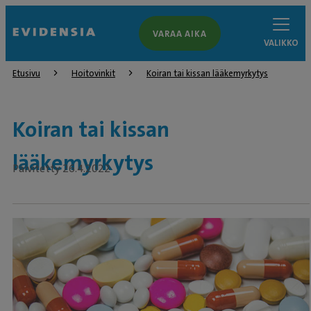
VARAA AIKA
VALIKKO
Etusivu
Hoitovinkit
Koiran tai kissan lääkemyrkytys
Koiran tai kissan
lääkemyrkytys
Päivitetty 26.4.2022