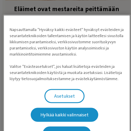
Eläimet ovat mestareita peittämään
kipua. Testaa, onko kissallasi kipuja.
Napsauttamalla ”Hyväksy kaikki evästeet” hyväksyt evästeiden ja
Kipukysely
seurantatekniikoiden tallentamisen ja käytön laitteellesi sivustolla
liikkumisen parantamiseksi, verkkosivustomme suorituskyvyn
parantamiseksi, verkkosivuston käytön analysoimiseksi ja
markkinointitoimiemme avustamiseksi.
Valitse ”Evästeasetukset”, jos haluat lisätietoja evästeiden ja
seurantatekniikoiden käytöstä ja muokata asetuksiasi. Lisätietoja
löytyy tietosuojailmoituksestamme ja evästekäytännöstämme.
Asetukset
Eläimet ovat mestareita peittämään
kipua. Testaa, onko koirallasi kipuja.
Hylkää kaikki valinnaiset
Kipukysely