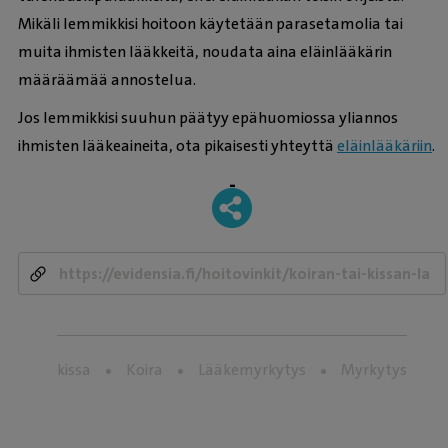
Mikäli lemmikkisi hoitoon käytetään parasetamolia tai
muita ihmisten lääkkeitä, noudata aina eläinlääkärin
määräämää annostelua.
Jos lemmikkisi suuhun päätyy epähuomiossa yliannos
ihmisten lääkeaineita, ota pikaisesti yhteyttä
eläinlääkäriin
.
-
kissa
Koira
Lääkemyrkytys
Myrkytys