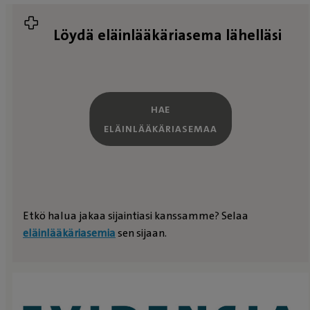
Löydä eläinlääkäriasema lähelläsi
HAE
ELÄINLÄÄKÄRIASEMAA
Etkö halua jakaa sijaintiasi kanssamme? Selaa
eläinlääkäriasemia
sen sijaan.