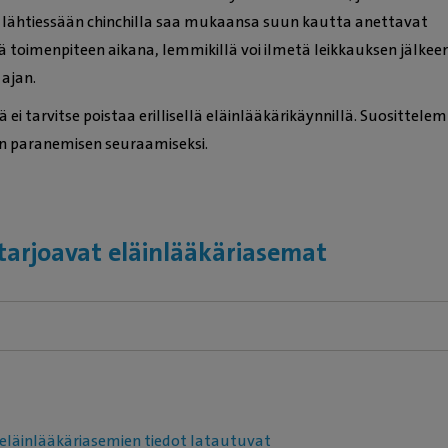
in lähtiessään chinchilla saa mukaansa suun kautta anettavat
ä toimenpiteen aikana, lemmikillä voi ilmetä leikkauksen jälk
 ajan.
tä ei tarvitse poistaa erillisellä eläinlääkärikäynnillä. Suosittel
an paranemisen seuraamiseksi.
tarjoavat eläinlääkäriasemat
eläinlääkäriasemien tiedot latautuvat