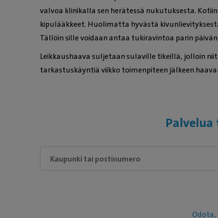
valvoa klinikalla sen herätessä nukutuksesta. Koti
kipulääkkeet. Huolimatta hyvästä kivunlievityksest
Tällöin sille voidaan antaa tukiravintoa parin päivän
Leikkaushaava suljetaan sulaville tikeillä, jolloin nii
tarkastuskäyntiä viikko toimenpiteen jälkeen haav
Palvelua 
Odota, 