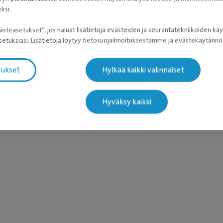
ksi.
ästeasetukset”, jos haluat lisätietoja evästeiden ja seurantatekniikoiden käy
etuksiasi. Lisätietoja löytyy tietosuojailmoituksestamme ja evästekäytän
tukset
Hylkää kaikki valinnaiset
Hyväksy kaikki