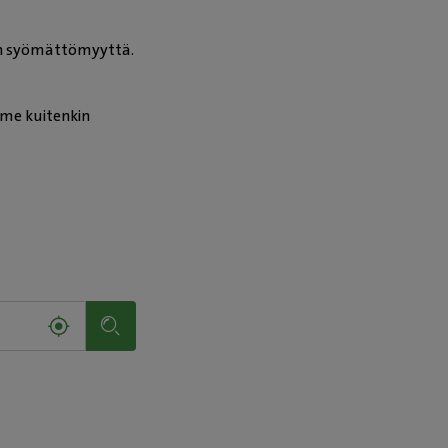
een syömättömyyttä.
emme kuitenkin