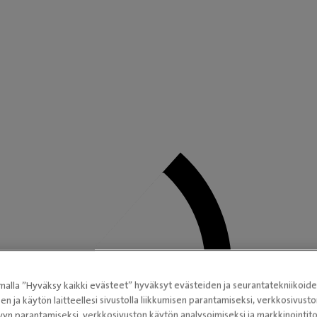
alla ”Hyväksy kaikki evästeet” hyväksyt evästeiden ja seurantatekniikoid
sen ja käytön laitteellesi sivustolla liikkumisen parantamiseksi, verkkosivus
vyn parantamiseksi, verkkosivuston käytön analysoimiseksi ja markkinoint