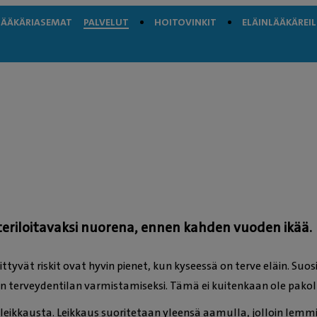
LÄÄKÄRIASEMAT
PALVELUT
HOITOVINKIT
ELÄINLÄÄKÄREIL
teriloitavaksi nuorena, ennen kahden vuoden ikää.
liittyvät riskit ovat hyvin pienet, kun kyseessä on terve eläin. Su
n terveydentilan varmistamiseksi. Tämä ei kuitenkaan ole pakoll
ioleikkausta. Leikkaus suoritetaan yleensä aamulla, jolloin lemm