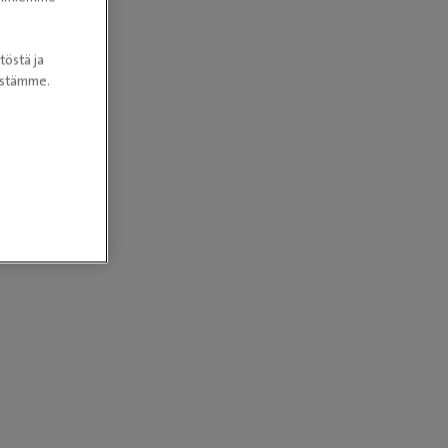
töstä ja
nöstämme.