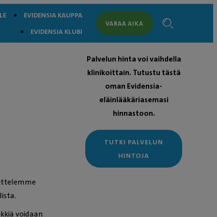
LE
EVIDENSIA KAUPPA
VARAA AIKA
EVIDENSIA KLUBI
Palvelun hinta voi vaihdella
klinikoittain. Tutustu tästä
oman Evidensia-
eläinlääkäriasemasi
hinnastoon.
TUTKI PALVELUN
HINTOJA
osittelemme
ista.
ikkiä voidaan