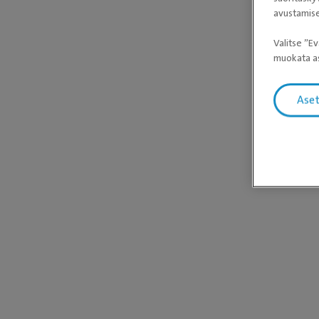
avustamise
Valitse ”Ev
muokata as
Ase