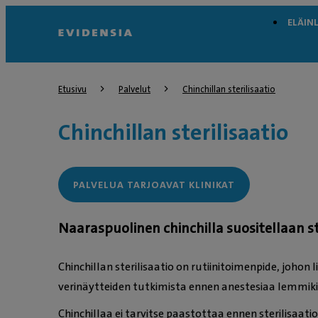
ELÄIN
Etusivu
Palvelut
Chinchillan sterilisaatio
Chinchillan sterilisaatio
PALVELUA TARJOAVAT KLINIKAT
Naaraspuolinen chinchilla suositellaan s
Chinchillan sterilisaatio on rutiinitoimenpide, johon 
verinäytteiden tutkimista ennen anestesiaa lemmiki
Chinchillaa ei tarvitse paastottaa ennen sterilisaat