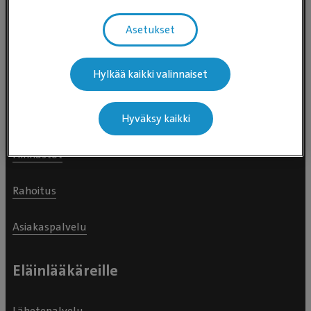
Eläinlääkäripalvelut
Asetukset
Eläinlääkäriasemat
Hylkää kaikki valinnaiset
Päivystävät eläinsairaalat (24h)
Palvelut
Hyväksy kaikki
Hinnastot
Rahoitus
Asiakaspalvelu
Eläinlääkäreille
Lähetepalvelu