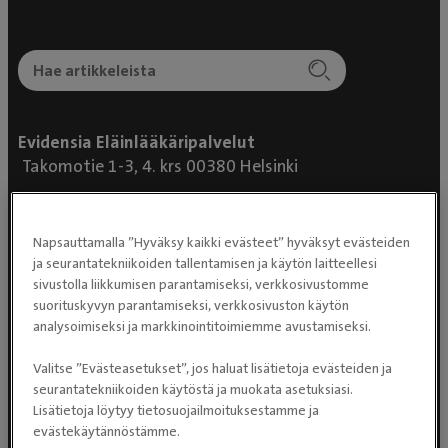
Evidensia Eläinlääkäripalvelut
Takomotie 1-3, 4. krs 00380 Helsinki
Valtakunnallinen asiakaspalvelu:
p. 0300 484 789 (0,59€/min +
Napsauttamalla ”Hyväksy kaikki evästeet” hyväksyt evästeiden
pvm/mpm) (ma–pe klo 8:00–16:00)
ja seurantatekniikoiden tallentamisen ja käytön laitteellesi
sivustolla liikkumisen parantamiseksi, verkkosivustomme
Puhelun hinta 0300-ajanvarausnumeroon on
suorituskyvyn parantamiseksi, verkkosivuston käytön
0,59 eur/min + pvm/mpm. Puhelinjonotus on
analysoimiseksi ja markkinointitoimiemme avustamiseksi.
maksullista.
Valitse ”Evästeasetukset”, jos haluat lisätietoja evästeiden ja
seurantatekniikoiden käytöstä ja muokata asetuksiasi.
Lisätietoja löytyy tietosuojailmoituksestamme ja
evästekäytännöstämme.