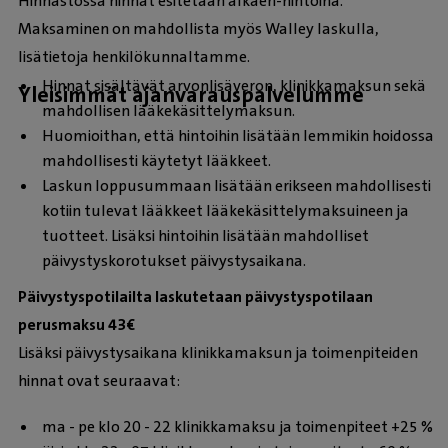
Hinnastossa hinnat esitetään alkaen-hintoina.
Maksaminen on mahdollista myös Walley laskulla,
lisätietoja henkilökunnaltamme.
Hinnat sisältävät arvonlisäveron, klinikkamaksun sekä
Yleisimmät ajanvarauspalvelumme
mahdollisen lääkekäsittelymaksun.
Huomioithan, että hintoihin lisätään lemmikin hoidossa
mahdollisesti käytetyt lääkkeet.
Laskun loppusummaan lisätään erikseen mahdollisesti
kotiin tulevat lääkkeet lääkekäsittelymaksuineen ja
tuotteet. Lisäksi hintoihin lisätään mahdolliset
päivystyskorotukset päivystysaikana.
Päivystyspotilailta laskutetaan päivystyspotilaan
perusmaksu 43€
Lisäksi päivystysaikana klinikkamaksun ja toimenpiteiden
hinnat ovat seuraavat:
ma - pe klo 20 - 22 klinikkamaksu ja toimenpiteet +25 %