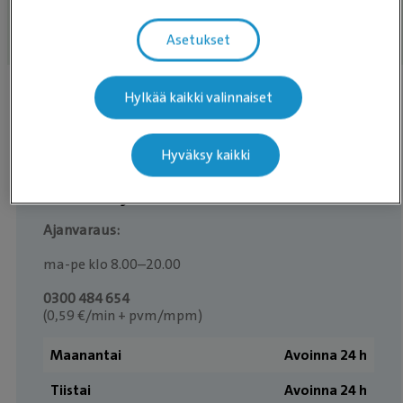
VARAA AIKA
Asetukset
Päivystys
Hylkää kaikki valinnaiset
0600 417 230
(2,30 €/min + pvm)
Hyväksy kaikki
Aukioloajat
Ajanvaraus:
ma-pe klo 8.00–20.00
0300 484 654
(0,59 €/min + pvm/mpm)
Maanantai
Avoinna 24 h
Tiistai
Avoinna 24 h