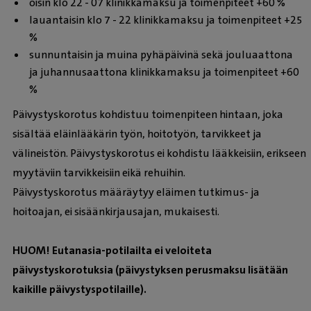
öisin klo 22 - 07 klinikkamaksu ja toimenpiteet +60 %
lauantaisin klo 7 - 22 klinikkamaksu ja toimenpiteet +25
%
sunnuntaisin ja muina pyhäpäivinä sekä jouluaattona
ja juhannusaattona klinikkamaksu ja toimenpiteet +60
%
Päivystyskorotus kohdistuu toimenpiteen hintaan, joka
sisältää eläinlääkärin työn, hoitotyön, tarvikkeet ja
välineistön. Päivystyskorotus ei kohdistu lääkkeisiin, erikseen
myytäviin tarvikkeisiin eikä rehuihin.
Päivystyskorotus määräytyy eläimen tutkimus- ja
hoitoajan, ei sisäänkirjausajan, mukaisesti.
HUOM! Eutanasia-potilailta ei veloiteta
päivystyskorotuksia (päivystyksen perusmaksu lisätään
kaikille päivystyspotilaille).