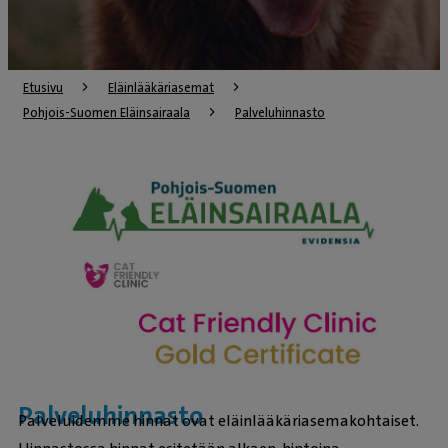
Etusivu
Eläinlääkäriasemat
Pohjois-Suomen Eläinsairaala
Palveluhinnasto
Palveluhinnasto
Palveluidemme hinnat ovat eläinlääkäriasemakohtaiset.