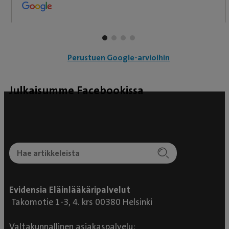
nestettä vatsaontelossa. Iines meni shokkiin ja siitä
alkoi kiireellinen hoito. Elintoiminnot piti saada sen
verran vakaaksi, että uskallettiin lähteä leikkaamaan
märkäkohtua, joka oli ehtinyt revetä ja kehittää
Perustuen Google-arvioihin
vatsakalvontulehduksen ja sepsiksen. Ei osattu
yhtään sanoa kestääkö Iines leikkausta koska
Julkaisumme Facebookissa
lähtötilanne oli niin huono. Lääkärit kysyivät moneen
kertaan jatketaanko hoitoa vai tehdäänkö eutanasia
😭 Päätettiin, että otetaan riski ja koitetaan saada
rakas kaveri kuntoon. Ja Iineshän on sitkeä sissi 🐩ja
niin vain lauantai- iltana tunnin leikkauksen jälkeen
Iineksen sydän sykki edelleen 💓 Kohtu ja munasarjat
poistettiin ja märkä puhdistettiin vatsaontelosta
Evidensia Eläinlääkäripalvelut
pois. Kolmenlaiset antibiootit, kipulääkkeet,
Takomotie 1-3, 4. krs 00380 Helsinki
nesteytyshoito elektrolyyttilisillä, pahoinvointi yms
Valtakunnallinen asiakaspalvelu:
lääkkeet aloitettiin. Sitten alkoivat leikkauksen