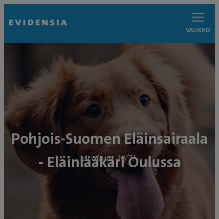
VALIKKO
Pohjois-Suomen Eläinsairaala
- Eläinlääkäri Oulussa
Avoinna 24/7!