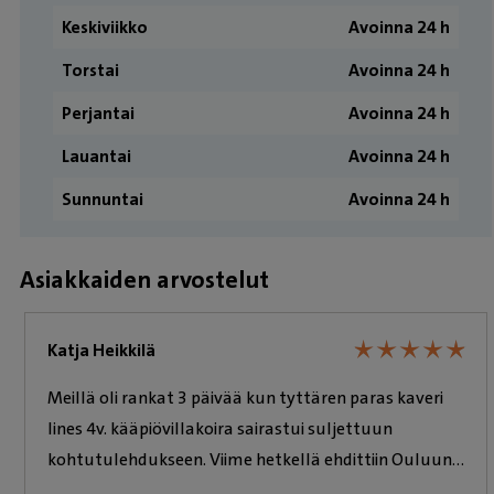
Keskiviikko
Avoinna 24 h
Torstai
Avoinna 24 h
Perjantai
Avoinna 24 h
Lauantai
Avoinna 24 h
Sunnuntai
Avoinna 24 h
Asiakkaiden arvostelut
★
★
★
★
★
★
★
★
★
★
Katja Heikkilä
Meillä oli rankat 3 päivää kun tyttären paras kaveri
Iines 4v. kääpiövillakoira sairastui suljettuun
kohtutulehdukseen. Viime hetkellä ehdittiin Ouluun
eläinsairaalaan ,jossa lääkäri ultran jälkeen totesi