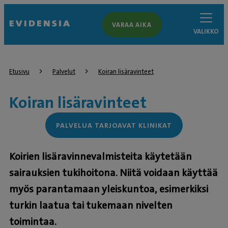
VARAA AIKA
VALIKKO
Etusivu
Palvelut
Koiran lisäravinteet
Koiran lisäravinteet
PALVELUA TARJOAVAT KLINIKAT
Koirien lisäravinnevalmisteita käytetään
sairauksien tukihoitona. Niitä voidaan käyttää
myös parantamaan yleiskuntoa, esimerkiksi
turkin laatua tai tukemaan nivelten
toimintaa.