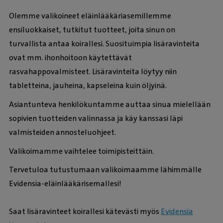
Olemme valikoineet eläinlääkäriasemillemme
ensiluokkaiset, tutkitut tuotteet, joita sinun on
turvallista antaa koirallesi. Suosituimpia lisäravinteita
ovat mm. ihonhoitoon käytettävät
rasvahappovalmisteet. Lisäravinteita löytyy niin
tabletteina, jauheina, kapseleina kuin öljyinä.
Asiantunteva henkilökuntamme auttaa sinua mielellään
sopivien tuotteiden valinnassa ja käy kanssasi läpi
valmisteiden annosteluohjeet.
Valikoimamme vaihtelee toimipisteittäin.
Tervetuloa tutustumaan valikoimaamme lähimmälle
Evidensia-eläinlääkärisemallesi!
Saat lisäravinteet koirallesi kätevästi myös
Evidensia