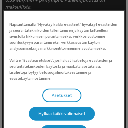
0,59 eur/min + pvm/mpm. Puhelinjonotus on
maksullista.
Napsauttamalla ”Hyväksy kaikki evästeet” hyväksyt evästeiden
ja seurantatekniikoiden tallentamisen ja käytön laitteellesi
sivustolla liikkumisen parantamiseksi, verkkosivustomme
Eläinlääkäripalvelut
suorituskyvyn parantamiseksi, verkkosivuston käytön
analysoimiseksi ja markkinointitoimiemme avustamiseksi.
Eläinlääkäriasemat
Valitse ”Evästeasetukset”, jos haluat lisätietoja evästeiden ja
seurantatekniikoiden käytöstä ja muokata asetuksiasi.
Lisätietoja löytyy tietosuojailmoituksestamme ja
Päivystävät eläinsairaalat (24h)
evästekäytännöstämme.
Palvelut
Asetukset
Hinnastot
Hylkää kaikki valinnaiset
Rahoitus