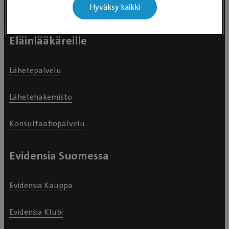
Hyväksy kaikki
Asiakaspalvelu
Eläinlääkäreille
Lähetepalvelu
Lähetehakemisto
Konsultaatiopalvelu
Evidensia Suomessa
Evidensia Kauppa
Evidensia Klubi