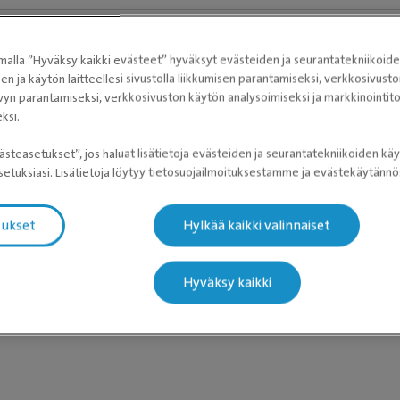
alla ”Hyväksy kaikki evästeet” hyväksyt evästeiden ja seurantatekniikoid
sen ja käytön laitteellesi sivustolla liikkumisen parantamiseksi, verkkosivus
vyn parantamiseksi, verkkosivuston käytön analysoimiseksi ja markkinoint
ksi.
eläinlääkäriasemien tiedot latautuvat
ästeasetukset”, jos haluat lisätietoja evästeiden ja seurantatekniikoiden käy
etuksiasi. Lisätietoja löytyy tietosuojailmoituksestamme ja evästekäytän
tukset
Hylkää kaikki valinnaiset
Hyväksy kaikki