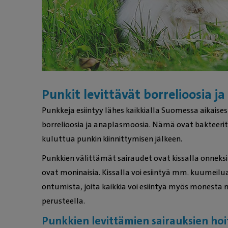
Punkit levittävät borrelioosia j
Punkkeja esiintyy lähes kaikkialla Suomessa aikais
borrelioosia ja anaplasmoosia. Nämä ovat bakteerita
kuluttua punkin kiinnittymisen jälkeen.
Punkkien välittämät sairaudet ovat kissalla onneksi 
ovat moninaisia. Kissalla voi esiintyä mm. kuume
ontumista, joita kaikkia voi esiintyä myös monesta 
perusteella.
Punkkien levittämien sairauksien hoi