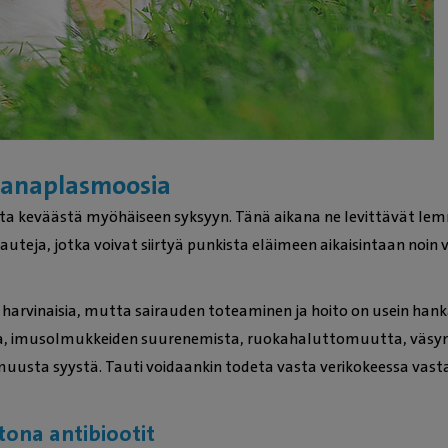
a anaplasmoosia
esta keväästä myöhäiseen syksyyn. Tänä aikana ne levittävät lem
uteja, jotka voivat siirtyä punkista eläimeen aikaisintaan noi
harvinaisia, mutta sairauden toteaminen ja hoito on usein hankal
ilua, imusolmukkeiden suurenemista, ruokahaluttomuutta, väsy
muusta syystä. Tauti voidaankin todeta vasta verikokeessa vast
tona antibiootit