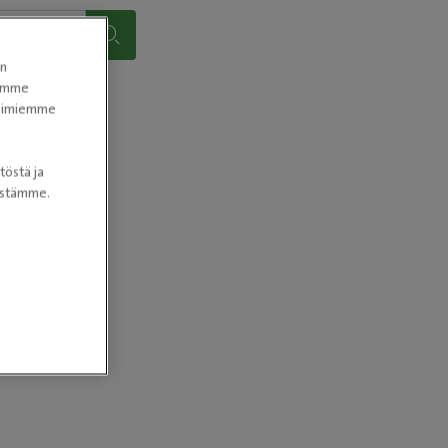
en
tomme
itoimiemme
töstä ja
nöstämme.