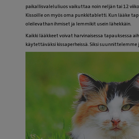
paikallisvaleluliuos vaikuttaa noin neljän tai 12 v
Kissoille on myös oma punkkitabletti. Kun lääke tapp
oleilevathan ihmiset ja lemmikit usein lähekkäin.
Kaikki lääkkeet voivat harvinaisessa tapauksessa aihe
käytettäväksi kissaperheissä. Siksi suunnittelemme