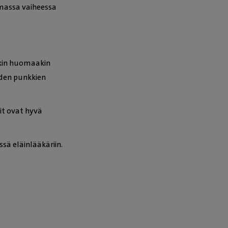
mmassa vaiheessa
nkin huomaakin
iden punkkien
it ovat hyvä
sä eläinlääkäriin.