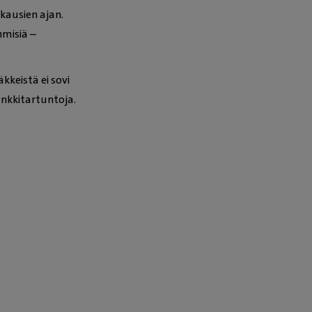
kausien ajan.
hmisiä –
kkeistä ei sovi
unkkitartuntoja.