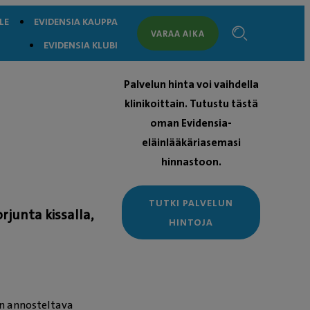
LE
EVIDENSIA KAUPPA
VARAA AIKA
EVIDENSIA KLUBI
Palvelun hinta voi vaihdella
klinikoittain. Tutustu tästä
oman Evidensia-
eläinlääkäriasemasi
hinnastoon.
TUTKI PALVELUN
orjunta kissalla,
HINTOJA
on annosteltava