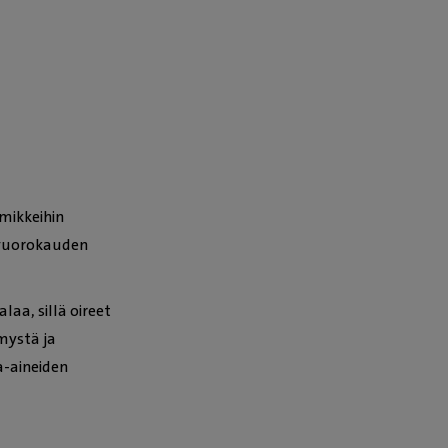
mikkeihin
n vuorokauden
aa, sillä oireet
mystä ja
a-aineiden