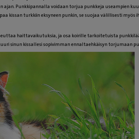
iikon ajan. Punkkipannalla voidaan torjua punkkeja useampien kuu
aa kissan turkkiin eksyneen punkin, se suojaa välillisesti myös i
uttaa haittavaikutuksia, ja osa koirille tarkoitetuista punkkilää
 juuri sinun kissallesi sopivimman ennaltaehkäisyn torjumaan p