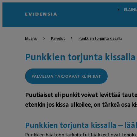
ELÄIN
Etusivu
Palvelut
Punkkien torjunta kissalla
Punkkien torjunta kissalla
PALVELUA TARJOAVAT KLINIKAT
Puutiaiset eli punkit voivat levittää taute
etenkin jos kissa ulkoilee, on tärkeä osa 
Punkkien torjunta kissalla – lä
Punkkien häätöön tarkoitetut lääkkeet ovat tehokka