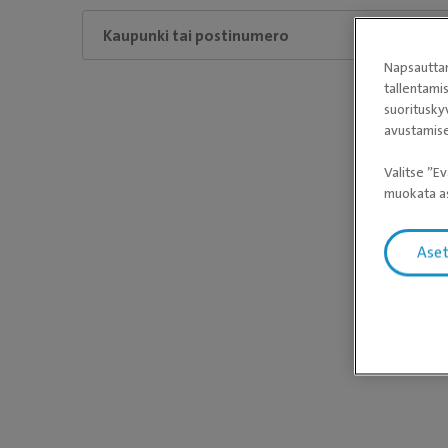
Napsauttam
tallentami
suoritusky
avustamise
Odota, 
Valitse ”Ev
muokata as
Ase