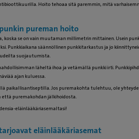
antibioottikuurilla. Hoito tehoaa sitä paremmin, mitä varhaise
a punkin pureman hoito
ita, koska se on vain muutaman millimetrin mittainen. Usein pu
ksi. Punkkiaikana säännöllinen punkkitarkastus ja jo kiinnittyne
audeilta suojautumista.
mahdollisimman läheltä ihoa ja vetämällä punkki irti. Punkkipihd
häviää ajan kuluessa.
 paikallisantiseptilla. Jos puremakohta tulehtuu, ole yhteydes
a että puremakohdan jälkihoidosta.
densia-eläinlääkäriasemaltasi!
tarjoavat eläinlääkäriasemat