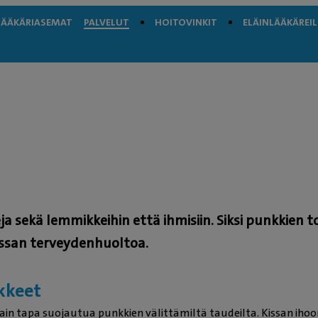
LÄÄKÄRIASEMAT
PALVELUT
HOITOVINKIT
ELÄINLÄÄKÄREIL
ja sekä lemmikkeihin että ihmisiin. Siksi punkkien t
kissan terveydenhuoltoa.
äkkeet
in tapa suojautua punkkien välittämiltä taudeilta. Kissan iho