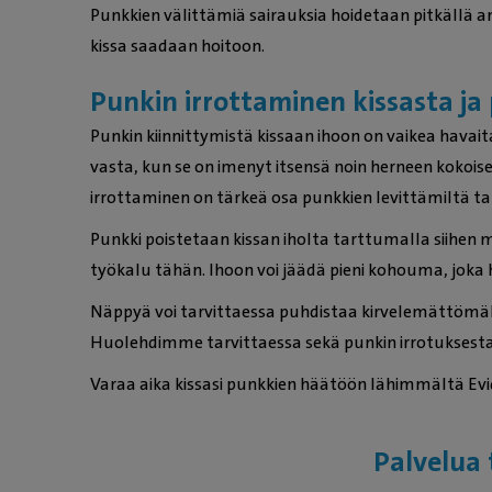
Punkkien välittämiä sairauksia hoidetaan pitkällä 
kissa saadaan hoitoon.
Punkin irrottaminen kissasta j
Punkin kiinnittymistä kissaan ihoon on vaikea hava
vasta, kun se on imenyt itsensä noin herneen kokoise
irrottaminen on tärkeä osa punkkien levittämiltä t
Punkki poistetaan kissan iholta tarttumalla siihen 
työkalu tähän. Ihoon voi jäädä pieni kohouma, joka 
Näppyä voi tarvittaessa puhdistaa kirvelemättömällä
Huolehdimme tarvittaessa sekä punkin irrotuksest
Varaa aika kissasi punkkien häätöön lähimmältä Evi
Palvelua 