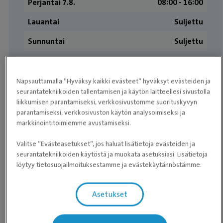
Perjantai 7.8.
08:00 - 16:00
Lauantai
Suljettu
Sunnuntai
Suljettu
Asiakkaiden arvostelut
Napsauttamalla ”Hyväksy kaikki evästeet” hyväksyt evästeiden ja
seurantatekniikoiden tallentamisen ja käytön laitteellesi sivustolla
liikkumisen parantamiseksi, verkkosivustomme suorituskyvyn
★
★
★
★
★
★
★
★
★
★
Pinja Mitrovitch
parantamiseksi, verkkosivuston käytön analysoimiseksi ja
markkinointitoimiemme avustamiseksi.
Täältä Pancho on saanut aina todella hyvää hoitoa
Valitse ”Evästeasetukset”, jos haluat lisätietoja evästeiden ja
(tosin ei halvemmasta päästä), mutta koiran
seurantatekniikoiden käytöstä ja muokata asetuksiasi. Lisätietoja
hyväksyttyä paikan en ole halunnut vaihtaa.
löytyy tietosuojailmoituksestamme ja evästekäytännöstämme.
Eläinlääkärillä on ihana rento ote hauvaan ❤️
Asetukset