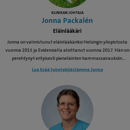
KLINIKAN JOHTAJA
Jonna Packalén
Eläinlääkäri
Jonna on valmistunut eläinlääkäriksi Helsingin yliopistosta
vuonna 2015 ja Evidensialla aloittanut vuonna 2017. Hän on
perehtynyt erityisesti pieneläinten hammassairauksiin.
Eläinlääkärin koulutuksen lisäksi Jonna on myös
Lue lisää työntekijästämme Jonna
kauppatieteiden maisteri ja toimii klinikan johtajana
Eläinlääkäriasema VallilaVetissä ja Eläinklinikka
Eiranrannassa. Jonnan mielestä hänen tärkein
työtehtävänsä on varmistaa klinikkansa työhyvinvointi ja -
turvallisuus sekä auttaa ja tukea tiimiläisiänsä kehittymään
omalla työurallansa. Hän uskoo tämän heijastuvan myös
lemmikkien hyvinvointiin ja asiakastyytyväisyyteen. Vapaa-