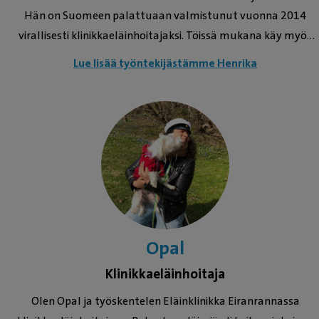
Hän on Suomeen palattuaan valmistunut vuonna 2014
virallisesti klinikkaeläinhoitajaksi. Töissä mukana käy myös
kääpiömäyräkoira Mimi.
Lue lisää työntekijästämme Henrika
Opal
Klinikkaeläinhoitaja
Olen Opal ja työskentelen Eläinklinikka Eiranrannassa