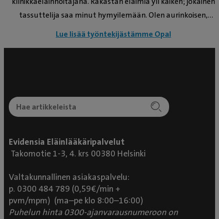
klinikkaeläinhoitajana. Rakastan eläimiä yli kaiken; jokainen
tassuttelija saa minut hymyilemään. Olen aurinkoisen,
iloinen ja huumorintajuinen, ja uskon, että hyvä fiilis tarttuu
Lue lisää työntekijästämme Opal
niin tiimiin kuin asiakkaisiinkin. Työpäiväni ovat täynnä
oppimista, uusia kokemuksia ja sitä ihanaa tunnetta, kun voi
olla mukana parantamassa eläinten hyvinvointia. Minulle
tärkeintä on, että jokainen asiakas ja lemmikki tuntee
olonsa tervetulleeksi ja turvalliseksi.
Evidensia Eläinlääkäripalvelut
Takomotie 1-3, 4. krs 00380 Helsinki
Valtakunnallinen asiakaspalvelu:
p. 0300 484 789 (0,59€/min +
pvm/mpm) (ma–pe klo 8:00–16:00)
Puhelun hinta 0300-ajanvarausnumeroon on