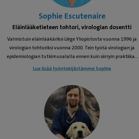
ajalla Jonnan löytää todennäköisesti lenkkipolulta Rasmus-
colliepojan kanssa tai kuntosalilta.
Sophie Escutenaire
Eläinlääketieteen tohtori, virologian dosentti
Valmistuin eläinlääkäriksi Liège Yliopistosta vuonna 1996 ja
virologian tohtoriksi vuonna 2000. Tein työtä virologian ja
epidemiologian tutkimusalalla ennen kuin siirryin praktiikan
puolelle vuonna 2012. Olen työskennellyt Eiran klinikalla
Lue lisää työntekijästämme Sophie
vuodesta 2013. Tein päivystystyötä ennen kuin keskityin
päiväklinikan praktiikkaan vuonna 2015, jolloin aloin toimia
myös vastaavana eläinlääkärinä. Erityiset kiinnostuksen
kohteeni ovat sisätaudit, tarttuvat taudit ja
pehmytkudoskirurgia. Palvelen suomeksi, ruotsiksi,
englanniksi ja ranskaksi.