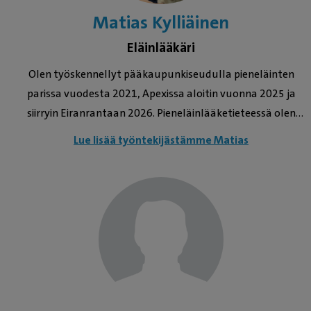
Matias Kylliäinen
Eläinlääkäri
Olen työskennellyt pääkaupunkiseudulla pieneläinten
parissa vuodesta 2021, Apexissa aloitin vuonna 2025 ja
siirryin Eiranrantaan 2026. Pieneläinlääketieteessä olen
erityisen kiinnostunut kirurgiasta, jossa sorminäppäryyteen
Lue lisää työntekijästämme Matias
ja konkreettiseen käsillä tekemiseen saa yhdistettya
eläinlääketieteellistä tietoa mahdollisimman
mielenkiintoisella tavalla - mutta tietysti hoidan mielelläni
kaikenlaisia potilaita karvoihin katsomatta!