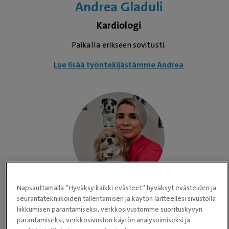
Andrea Gladuli
Kardiologi
Paikalla erikseen sovitusti.
Lue lisää työntekijästämme Andrea
Napsauttamalla ”Hyväksy kaikki evästeet” hyväksyt evästeiden ja
Johanna Tammela
seurantatekniikoiden tallentamisen ja käytön laitteellesi sivustolla
liikkumisen parantamiseksi, verkkosivustomme suorituskyvyn
Avustaja, eläinlääketieteen opiskelija
parantamiseksi, verkkosivuston käytön analysoimiseksi ja