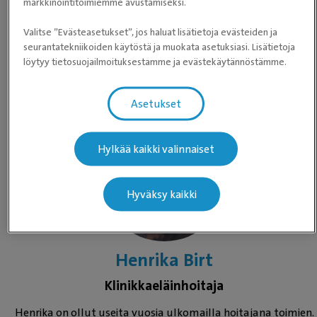
markkinointitoimiemme avustamiseksi.
Olen eläinlääketieteen opiskelija. Vapaa-aikani menee
koiraharrastusten ja rugbyn parissa. Minulla on bordercollie
Valitse ”Evästeasetukset”, jos haluat lisätietoja evästeiden ja
seurantatekniikoiden käytöstä ja muokata asetuksiasi. Lisätietoja
ja chihuahua.
löytyy tietosuojailmoituksestamme ja evästekäytännöstämme.
Lue lisää työntekijästämme Johanna
Asetukset
Hylkää kaikki valinnaiset
Hyväksy kaikki
Henrika Birt
Klinikkaeläinhoitaja
Henrika on ollut useita vuosia ulkomailla hoitajana toimien.