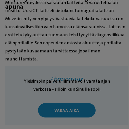
Muuton yhteydessä sairaalan laitteita ja varustelua on
apuna
uusittu. Uusi CT-laite eli tietokonetomografialaite on
Mevetin erityinen ylpeys. Vastaavia laitekokonaisuuksia on
kansainvälisestikin vain harvoissa eläinsairaaloissa. Laitteen
erottelukyky auttaa tuomaan kehittynyttä diagnostiikkaa
eläinpotilaille. Sen nopeuden ansiosta akuutteja potilaita
pystytään kuvaamaan tarvittaessa jopa ilman
rauhoittamista.
Ajanvaraus
Yleisimpiin palveluihimme voit varata ajan
verkossa - silloin kun Sinulle sopii.
VARAA AIKA