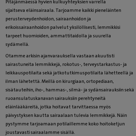
Pitäjänmäessä hyvien kulkuyhteyksien varrella
sijaitseva eläinsairaala. Tarjoamme kaikki pieneläinten
perusterveydenhoidon, sairaanhoidon ja
erikoissairaanhoidon palvelut yksilöllisesti, lemmikkisi
tarpeet huomioiden, ammattitaidolla ja suurella
sydämellä.
Otamme arkisin ajanvarauksella vastaan akuutisti
sairastuneita lemmikkejä, rokotus-, terveystarkastus- ja
leikkauspotilaita sekä jatkotutkimuspotilaita lähetteellä ja
ilman lähetettä. Meillä on kirurgiaan, ortopediaan,
sisätauteihin, iho-, hammas-, silmä- ja sydänsairauksiin sekä
ruoansulatuskanavan sairauksiin perehtyneitä
eläinlääkäreitä, jotka hoitavat tarvittaessa myös
päivystyksen kautta sairaalaan tulevia lemmikkejä. Näin
pystymme tarjoamaan potilaillemme koko hoitoketjun
joustavasti sairaalamme sisällä.