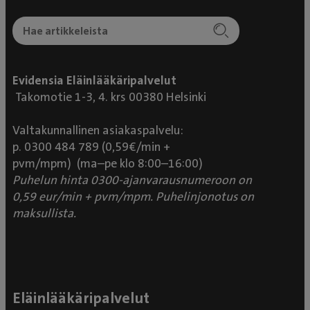
hyvin myötätuntoinen. Lähdimme Mevetistä vielä
jatkohoitoon Espoon eläinsairaalaan, sillä koiralle
täytyi tehdä verensiirto, mutta olen äärimmäisen
kiitollinen ihan todella loistavasta palvelusta, mitä
Evidensia Eläinlääkäripalvelut
Mevetissä tarjottiin meille tälläkin kertaa. Valon
Takomotie 1-3, 4. krs 00380 Helsinki
omistaja kiittää!
Valtakunnallinen asiakaspalvelu:
p. 0300 484 789 (0,59€/min +
pvm/mpm) (ma–pe klo 8:00–16:00)
Puhelun hinta 0300-ajanvarausnumeroon on
0,59 eur/min + pvm/mpm. Puhelinjonotus on
maksullista.
Eläinlääkäripalvelut