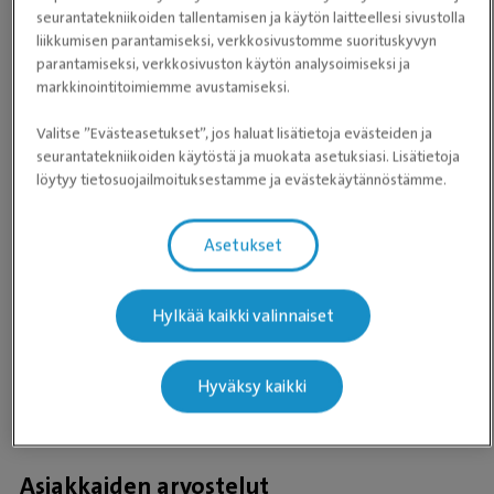
seurantatekniikoiden tallentamisen ja käytön laitteellesi sivustolla
ma-pe klo 7.30–20.00
liikkumisen parantamiseksi, verkkosivustomme suorituskyvyn
parantamiseksi, verkkosivuston käytön analysoimiseksi ja
0300 484 664
markkinointitoimiemme avustamiseksi.
(0,59 €/min + pvm/mpm)
Valitse ”Evästeasetukset”, jos haluat lisätietoja evästeiden ja
Maanantai
Avoinna 24 h
seurantatekniikoiden käytöstä ja muokata asetuksiasi. Lisätietoja
löytyy tietosuojailmoituksestamme ja evästekäytännöstämme.
Tiistai
Avoinna 24 h
Keskiviikko
Avoinna 24 h
Asetukset
Torstai
Avoinna 24 h
Hylkää kaikki valinnaiset
Perjantai
Avoinna 24 h
Lauantai
Avoinna 24 h
Hyväksy kaikki
Sunnuntai
Avoinna 24 h
Asiakkaiden arvostelut