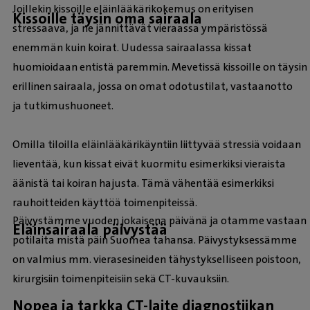
Joillekin kissoille eläinlääkärikokemus on erityisen
Kissoille täysin oma sairaala
stressaava, ja ne jännittävät vieraassa ympäristössä
enemmän kuin koirat. Uudessa sairaalassa kissat
huomioidaan entistä paremmin. Mevetissä kissoille on täysin
erillinen sairaala, jossa on omat odotustilat, vastaanotto
ja tutkimushuoneet.
Omilla tiloilla eläinlääkärikäyntiin liittyvää stressiä voidaan
lieventää, kun kissat eivät kuormitu esimerkiksi vieraista
äänistä tai koiran hajusta. Tämä vähentää esimerkiksi
rauhoitteiden käyttöä toimenpiteissä.
Päivystämme vuoden jokaisena päivänä ja otamme vastaan
Eläinsairaala päivystää
potilaita mistä päin Suomea tahansa. Päivystyksessämme
on valmius mm. vierasesineiden tähystykselliseen poistoon,
kirurgisiin toimenpiteisiin sekä CT-kuvauksiin.
Nopea ja tarkka CT-laite diagnostiikan