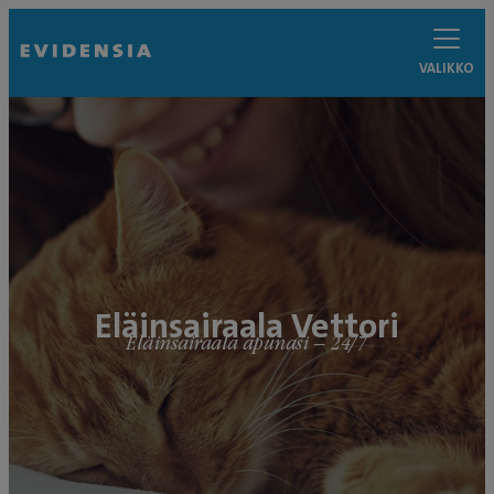
VALIKKO
Eläinsairaala Vettori
Eläinsairaala apunasi – 24/7