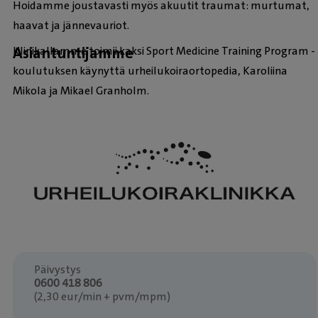
Hoidamme joustavasti myös akuutit traumat: murtumat,
haavat ja jännevauriot.
Asiantuntijamme
Klinikallamme toimii kaksi Sport Medicine Training Program -
koulutuksen käynyttä urheilukoiraortopedia, Karoliina
Mikola ja Mikael Granholm.
Päivystys
0600 418 806
(2,30 eur/min + pvm/mpm)