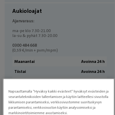
Aukioloajat
Ajanvaraus:
ma-pe klo 7.30-21.00
la-su & pyhät 7.30-20.00
0300 484 668
(0,59 €/min + pvm/mpm)
Maanantai
Avoinna 24 h
Tiistai
Avoinna 24 h
Keskiviikko
Avoinna 24 h
Torstai
Avoinna 24 h
Napsauttamalla ”Hyväksy kaikki evästeet” hyväksyt evästeiden ja
seurantatekniikoiden tallentamisen ja käytön laitteellesi sivustolla
Perjantai
Avoinna 24 h
liikkumisen parantamiseksi, verkkosivustomme suorituskyvyn
parantamiseksi, verkkosivuston käytön analysoimiseksi ja
Lauantai
Avoinna 24 h
markkinointitoimiemme avustamiseksi.