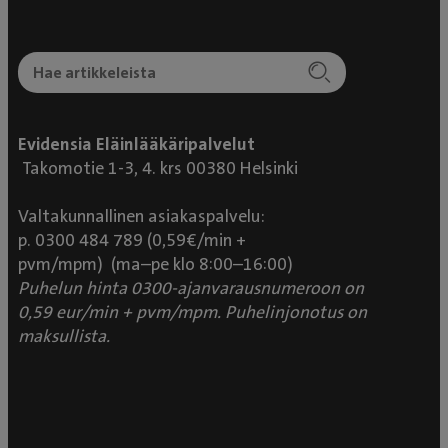
maksaa hoitohuoneessa. Muualla joutuu
menemään luukulle tyhjän kopan kanssa itkemään.
Evidensia Eläinlääkäripalvelut
Takomotie 1-3, 4. krs 00380 Helsinki
Valtakunnallinen asiakaspalvelu:
p. 0300 484 789 (0,59€/min +
pvm/mpm) (ma–pe klo 8:00–16:00)
Puhelun hinta 0300-ajanvarausnumeroon on
0,59 eur/min + pvm/mpm. Puhelinjonotus on
maksullista.