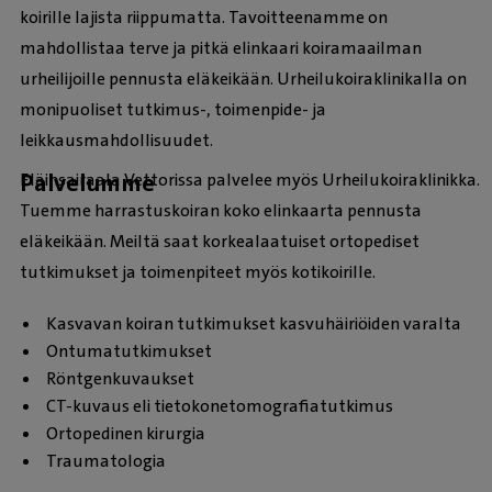
koirille lajista riippumatta. Tavoitteenamme on
mahdollistaa terve ja pitkä elinkaari koiramaailman
urheilijoille pennusta eläkeikään. Urheilukoiraklinikalla on
monipuoliset tutkimus-, toimenpide- ja
leikkausmahdollisuudet.
Palvelumme
Eläinsairaala Vettorissa palvelee myös Urheilukoiraklinikka.
Tuemme harrastuskoiran koko elinkaarta pennusta
eläkeikään. Meiltä saat korkealaatuiset ortopediset
tutkimukset ja toimenpiteet myös kotikoirille.
Kasvavan koiran tutkimukset kasvuhäiriöiden varalta
Ontumatutkimukset
Röntgenkuvaukset
CT-kuvaus eli tietokonetomografiatutkimus
Ortopedinen kirurgia
Traumatologia