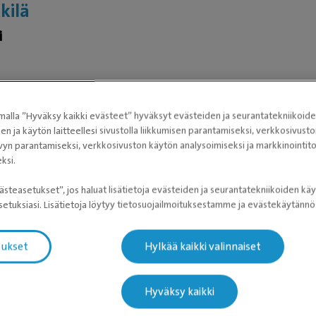
kilä
i
alla ”Hyväksy kaikki evästeet” hyväksyt evästeiden ja seurantatekniikoid
sen ja käytön laitteellesi sivustolla liikkumisen parantamiseksi, verkkosivus
auMau
vyn parantamiseksi, verkkosivuston käytön analysoimiseksi ja markkinoint
ksi.
inlääketieteen lisensiaatiksi keväällä 2019, praktiikkaoikeudet 
ä ennen hän toimi vakituisena päivystäjänä pieneläinsairaalass
ästeasetukset”, jos haluat lisätietoja evästeiden ja seurantatekniikoiden käy
etuksiasi. Lisätietoja löytyy tietosuojailmoituksestamme ja evästekäytän
ä Anni on toiminut kunnaneläinlääkärin sijaisena sekä tehnyt sij
t akuutti- ja tehohoito sekä sisätaudit.
tukset
Hylkää kaikki valinnaiset
Hyväksy kaikki
isto, eläinlääketieteellinen tiedekunta, 2019