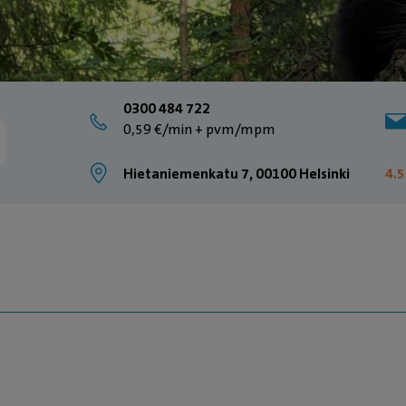
0300 484 722
0,59 €/min + pvm/mpm
Hietaniemenkatu 7, 00100 Helsinki
4.5