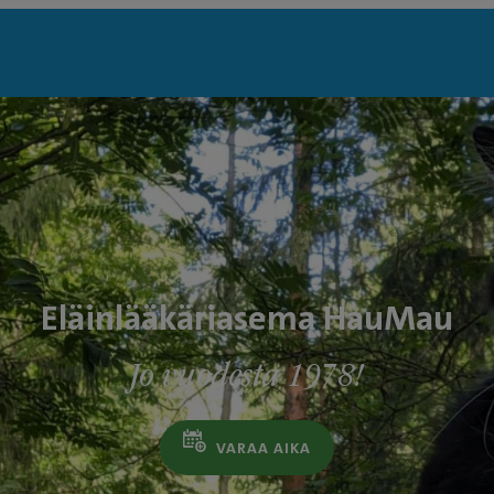
Eläinlääkäriasema HauMau
Jo vuodesta 1978!
VARAA AIKA