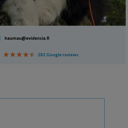
haumau@evidensia.fi
★
★
★
★
★
★
★
★
★
★
282 Google reviews