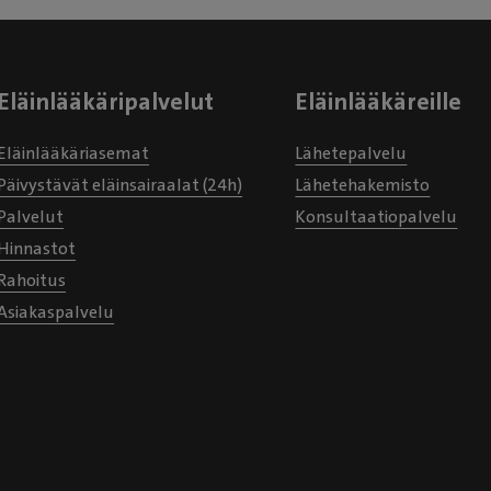
Eläinlääkäripalvelut
Eläinlääkäreille
Eläinlääkäriasemat
Lähetepalvelu
Päivystävät eläinsairaalat (24h)
Lähetehakemisto
Palvelut
Konsultaatiopalvelu
Hinnastot
Rahoitus
Asiakaspalvelu