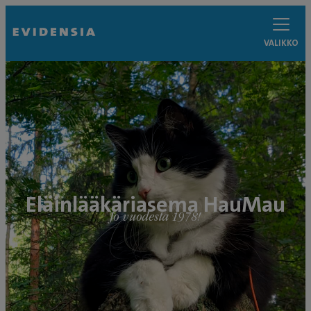
VALIKKO
Eläinlääkäriasema HauMau
Jo vuodesta 1978!