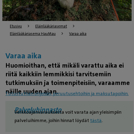
Etusivu
Eläinlääkäriasemat
Eläinlääkäriasema HauMau
Varaa aika
Varaa aika
Huomioithan, että mikäli varattu aika ei
riitä kaikkiin lemmikkisi tarvitsemiin
tutkimuksiin ja toimenpiteisiin, varaamme
näille uuden ajan.
Tutustuthan ohjeisiin, peruutusehtoihin ja maksutapoihin.
Palveluhinnasto
Verkkoajanvarauksesta voit varata ajan yleisimpiin
palveluihimme, joihin hinnat löydät
tästä
.