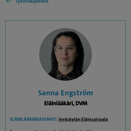
Työntekijämme
Sanna Engström
Eläinlääkäri, DVM
ELÄINLÄÄKÄRIASEMAT:
Jyväskylän Eläinsairaala