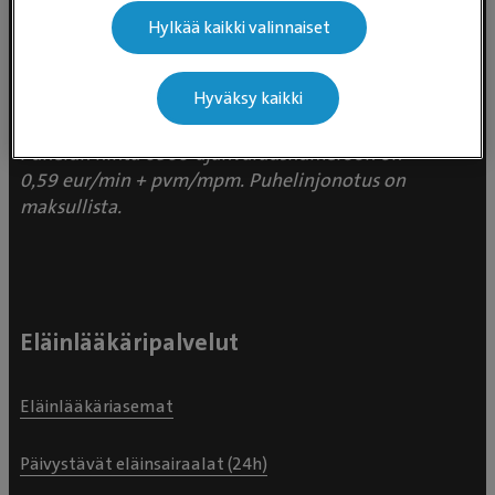
Takomotie 1-3, 4. krs 00380 Helsinki
Hylkää kaikki valinnaiset
Valtakunnallinen asiakaspalvelu:
Hyväksy kaikki
p. 0300 484 789 (0,59€/min +
pvm/mpm) (ma–pe klo 8:00–16:00)
Puhelun hinta 0300-ajanvarausnumeroon on
0,59 eur/min + pvm/mpm. Puhelinjonotus on
maksullista.
Eläinlääkäripalvelut
Eläinlääkäriasemat
Päivystävät eläinsairaalat (24h)