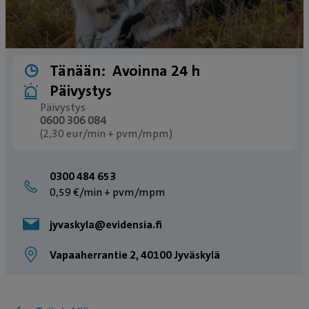
Tänään:
Avoinna 24 h
Päivystys
Päivystys
0600 306 084
(2,30 eur/min + pvm/mpm)
0300 484 653
0,59 €/min + pvm/mpm
jyvaskyla@evidensia.fi
Vapaaherrantie 2, 40100 Jyväskylä