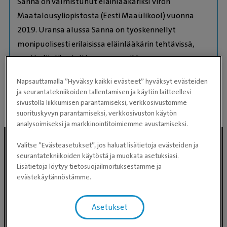
Sanna on valmistunut eläinlääkäriksi Viron
Maatalousyliopistosta (Eesti Maaülikool) vuonna
2019. Uransa alussa Sanna on työskennellyt
monipuolisesti erilaisissa eläinlääkärin tehtävissä,
mutta löytänyt sitten oman paikkansa
pieneläinklinikalta. Sanna on perehtynyt ja
Napsauttamalla ”Hyväksy kaikki evästeet” hyväksyt evästeiden
jatkokouluttautunut erityisesti ihotautien hoitoon.
ja seurantatekniikoiden tallentamisen ja käytön laitteellesi
sivustolla liikkumisen parantamiseksi, verkkosivustomme
suorituskyvyn parantamiseksi, verkkosivuston käytön
analysoimiseksi ja markkinointitoimiemme avustamiseksi.
Valitse ”Evästeasetukset”, jos haluat lisätietoja evästeiden ja
seurantatekniikoiden käytöstä ja muokata asetuksiasi.
Lisätietoja löytyy tietosuojailmoituksestamme ja
evästekäytännöstämme.
Asetukset
Evidensia Eläinlääkäripalvelut