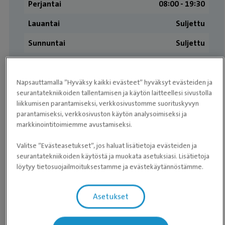
Perjantai
08:00 ­- 19:30
Lauantai
Suljettu
Sunnuntai
Suljettu
Asiakkaiden arvostelut
Napsauttamalla ”Hyväksy kaikki evästeet” hyväksyt evästeiden ja
seurantatekniikoiden tallentamisen ja käytön laitteellesi sivustolla
liikkumisen parantamiseksi, verkkosivustomme suorituskyvyn
★
★
★
★
★
★
★
★
★
★
Markus Routamo
parantamiseksi, verkkosivuston käytön analysoimiseksi ja
markkinointitoimiemme avustamiseksi.
Erittäin mukavaa ja osaavaa henkilökuntaa. Oli
Valitse ”Evästeasetukset”, jos haluat lisätietoja evästeiden ja
kissan sterilisaatio ja samalla rokotukset hänelle.
seurantatekniikoiden käytöstä ja muokata asetuksiasi. Lisätietoja
Hinta oli pienempi mitä ajattelin. Selkeästi kerrottiin
löytyy tietosuojailmoituksestamme ja evästekäytännöstämme.
kaikki mitä tehdään ja mitä asioita voi seurata
leikkauksen jälkeen. Ehdottomasti suosittelen tätä
Asetukset
paikkaa ja tulen varmasti asioimaan uudestaan
täällä.