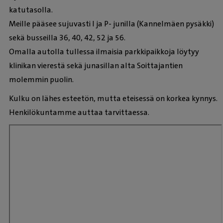
katutasolla.
Meille pääsee sujuvasti I ja P- junilla (Kannelmäen pysäkki)
sekä busseilla 36, 40, 42, 52 ja 56.
Omalla autolla tullessa ilmaisia parkkipaikkoja löytyy
klinikan vierestä sekä junasillan alta Soittajantien
molemmin puolin.
Kulku on lähes esteetön, mutta eteisessä on korkea kynnys.
Henkilökuntamme auttaa tarvittaessa.