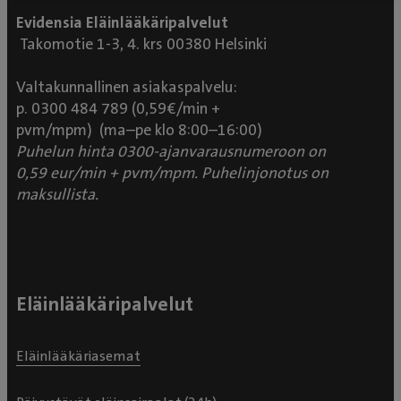
Evidensia Eläinlääkäripalvelut
Takomotie 1-3, 4. krs 00380 Helsinki
Valtakunnallinen asiakaspalvelu:
p. 0300 484 789 (0,59€/min +
pvm/mpm) (ma–pe klo 8:00–16:00)
Puhelun hinta 0300-ajanvarausnumeroon on
0,59 eur/min + pvm/mpm. Puhelinjonotus on
maksullista.
Eläinlääkäripalvelut
Eläinlääkäriasemat