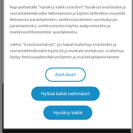
kissan sterilisaatio ja samalla rokotukset hänelle.
Napsauttamalla ”Hyväksy kaikki evästeet” hyväksyt evästeiden ja
seurantatekniikoiden tallentamisen ja käytön laitteellesi sivustolla
Hinta oli pienempi mitä ajattelin. Selkeästi kerrottiin
liikkumisen parantamiseksi, verkkosivustomme suorituskyvyn
kaikki mitä tehdään ja mitä asioita voi seurata
parantamiseksi, verkkosivuston käytön analysoimiseksi ja
leikkauksen jälkeen. Ehdottomasti suosittelen tätä
markkinointitoimiemme avustamiseksi.
paikkaa ja tulen varmasti asioimaan uudestaan
Valitse ”Evästeasetukset”, jos haluat lisätietoja evästeiden ja
täällä.
seurantatekniikoiden käytöstä ja muokata asetuksiasi. Lisätietoja
löytyy tietosuojailmoituksestamme ja evästekäytännöstämme.
Perustuen Google-arvioihin
Asetukset
Julkaisumme Facebookissa
Hylkää kaikki valinnaiset
Hyväksy kaikki