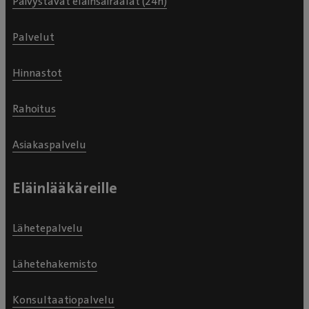
Päivystävät eläinsairaalat (24h)
Palvelut
Hinnastot
Rahoitus
Asiakaspalvelu
Eläinlääkäreille
Lähetepalvelu
Lähetehakemisto
Konsultaatiopalvelu