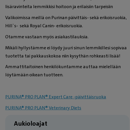
lisäravinteita lemmikkisi hoitoon ja erilaisiin tarpeisiin
Valikoimissa meillä on Purinan päivittäis- sekä erikoisruokia,
Hill`s- sekä Royal Canin- erikoisruokia.
Otamme vastaan myös asiakastilauksia.
Mikäli hyllystämme ei löydy juuri sinun lemmikillesi sopivaa
tuotetta tai pakkauskokoa niin kysythän rohkeasti lisää!
Ammattitaitoinen henkilökuntamme auttaa mielellään
löytämään oikean tuotteen.
PURINA® PRO PLAN® Expert Care -päivittäisruoka
PURINA® PRO PLAN® Veterinary Diets
Aukioloajat