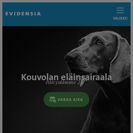
VALIKKO
Kouvolan eläinsairaala
Päivystämme 24/7
VARAA AIKA