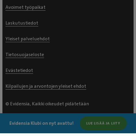
Avoimet työpaikat
Laskutustiedot
Yleiset palveluehdot
Tietosuojaseloste
Evästetiedot
Kilpailujen ja arvontojen yleiset ehdot
© Evidensia, Kaikki oikeudet pidätetään
Evidensia Klubi on nyt avattu!
LUE LISÄÄ JA LIITY