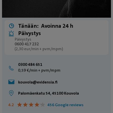
Tänään:
Avoinna 24 h
Päivystys
Päivystys
0600 417 232
(2,30 eur/min + pvm/mpm)
0300 484 651
0,59 €/min + pvm/mpm
kouvola@evidensia.fi
Palomäenkatu 54, 45100 Kouvola
★
★
★
★
★
★
★
★
★
★
4.2
456 Google reviews