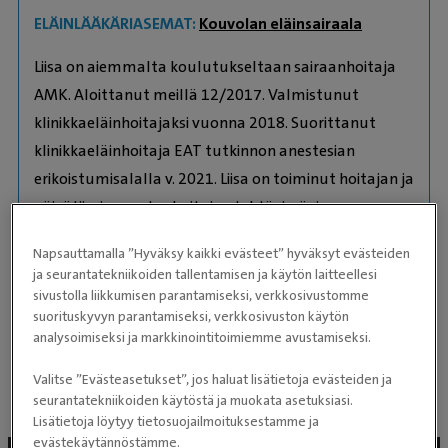
ELÄINLÄÄKÄRIASEMAT:
Kouvolan eläinsairaala
Liisa on aiemmalta koulutukseltaan sairaanhoitaja
AMK. Aloittanut meillä 12/2017. Valmistunut
klinikkaeläinhoitajaksi vuonna 2018. Suorittanut
klinikkaeläinhoitaja EAT tutkinnon anestesian
erikoistumisalalla v. 2021. Liisa on toiminut hoitajan ja
päivätiimin osastonhoitajan tehtävissä, ja
toukokuusta -23 alkaen sairaalamanagerina.
Napsauttamalla ”Hyväksy kaikki evästeet” hyväksyt evästeiden
ja seurantatekniikoiden tallentamisen ja käytön laitteellesi
Kotona kiireisenä pitävät ravihevoset sekä muu
sivustolla liikkumisen parantamiseksi, verkkosivustomme
suorituskyvyn parantamiseksi, verkkosivuston käytön
eläinlauma.
analysoimiseksi ja markkinointitoimiemme avustamiseksi.
Valitse ”Evästeasetukset”, jos haluat lisätietoja evästeiden ja
seurantatekniikoiden käytöstä ja muokata asetuksiasi.
Lisätietoja löytyy tietosuojailmoituksestamme ja
evästekäytännöstämme.