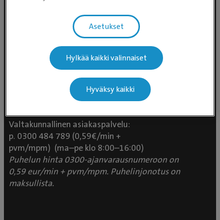
Asetukset
Hylkää kaikki valinnaiset
Evidensia Eläinlääkäripalvelut
Hyväksy kaikki
Takomotie 1-3, 4. krs 00380 Helsinki
Valtakunnallinen asiakaspalvelu:
p. 0300 484 789 (0,59€/min +
pvm/mpm) (ma–pe klo 8:00–16:00)
Puhelun hinta 0300-ajanvarausnumeroon on
0,59 eur/min + pvm/mpm. Puhelinjonotus on
maksullista.