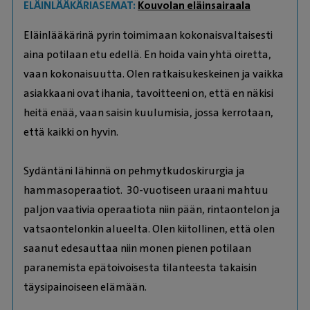
ELÄINLÄÄKÄRIASEMAT:
Kouvolan eläinsairaala
Eläinlääkärinä pyrin toimimaan kokonaisvaltaisesti
aina potilaan etu edellä. En hoida vain yhtä oiretta,
vaan kokonaisuutta. Olen ratkaisukeskeinen ja vaikka
asiakkaani ovat ihania, tavoitteeni on, että en näkisi
heitä enää, vaan saisin kuulumisia, jossa kerrotaan,
että kaikki on hyvin.
Sydäntäni lähinnä on pehmytkudoskirurgia ja
hammasoperaatiot. 30-vuotiseen uraani mahtuu
paljon vaativia operaatiota niin pään, rintaontelon ja
vatsaontelonkin alueelta. Olen kiitollinen, että olen
saanut edesauttaa niin monen pienen potilaan
paranemista epätoivoisesta tilanteesta takaisin
täysipainoiseen elämään.