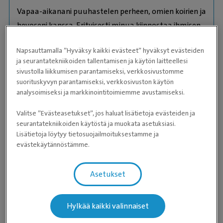
Vapaa-aikanani puuhastelen perheen, omien koirien ja
hevoseni kanssa. Erityisesti minua kiinnostaa ihmisen
ja eläinten välinen sanaton kommunikaatio ja
Napsauttamalla ”Hyväksy kaikki evästeet” hyväksyt evästeiden
luottamuksen rakentaminen.
ja seurantatekniikoiden tallentamisen ja käytön laitteellesi
sivustolla liikkumisen parantamiseksi, verkkosivustomme
Eläinlääketieteen lisensiaatti, Eläinlääketieteellinen
suorituskyvyn parantamiseksi, verkkosivuston käytön
analysoimiseksi ja markkinointitoimiemme avustamiseksi.
korkeakoulu, Helsinki 1992
Kielitaito
Valitse ”Evästeasetukset”, jos haluat lisätietoja evästeiden ja
seurantatekniikoiden käytöstä ja muokata asetuksiasi.
Suomi
Lisätietoja löytyy tietosuojailmoituksestamme ja
English
evästekäytännöstämme.
Taidot
Asetukset
Diagnostinen kuvantaminen
Suu- ja hammassairaudet
Vaativa pehmytkudoskirurgia
Hylkää kaikki valinnaiset
Yleiskirurgia