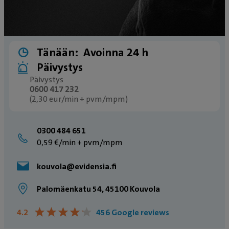
Tänään:
Avoinna 24 h
Päivystys
Päivystys
0600 417 232
(2,30 eur/min + pvm/mpm)
0300 484 651
0,59 €/min + pvm/mpm
kouvola@evidensia.fi
Palomäenkatu 54, 45100 Kouvola
★
★
★
★
★
★
★
★
★
★
4.2
456 Google reviews