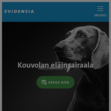
VALIKKO
Kouvolan eläinsairaala
Päivystämme 24/7
VARAA AIKA