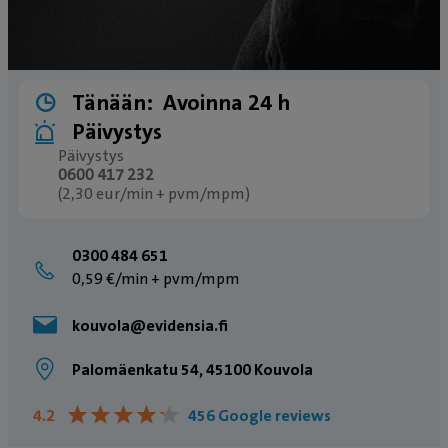
Tänään:
Avoinna 24 h
Päivystys
Päivystys
0600 417 232
(2,30 eur/min + pvm/mpm)
0300 484 651
0,59 €/min + pvm/mpm
kouvola@evidensia.fi
Palomäenkatu 54, 45100 Kouvola
★
★
★
★
★
★
★
★
★
★
4.2
456 Google reviews