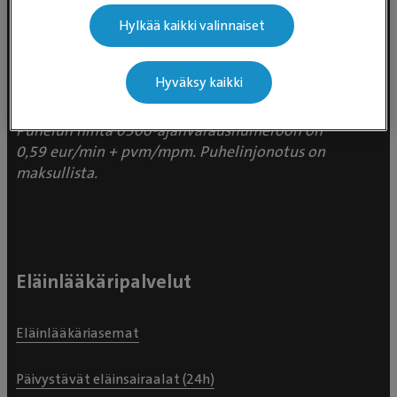
Evidensia Eläinlääkäripalvelut
Takomotie 1-3, 4. krs 00380 Helsinki
Hylkää kaikki valinnaiset
Valtakunnallinen asiakaspalvelu:
Hyväksy kaikki
p. 0300 484 789 (0,59€/min +
pvm/mpm) (ma–pe klo 8:00–16:00)
Puhelun hinta 0300-ajanvarausnumeroon on
0,59 eur/min + pvm/mpm. Puhelinjonotus on
maksullista.
Eläinlääkäripalvelut
Eläinlääkäriasemat
Päivystävät eläinsairaalat (24h)