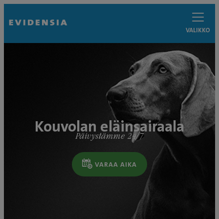
VALIKKO
Kouvolan eläinsairaala
Päivystämme 24/7
VARAA AIKA