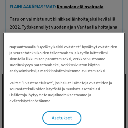
ELÄINLÄÄKÄRIASEMAT:
Kouvolan eläinsairaala
Taru on valmistunut klinikkaeläinhoitajaksi keväällä
2022. Työskennellyt vuoden ajan Vantaalla hoitajana
ja Kouvolan eläinsairaalaan tuli hoitajaksi keväällä
2023.
Napsauttamalla ”Hyväksy kaikki evästeet” hyväksyt evästeiden
Kotoa löytyy japanilaiset karvakaverit akita ja shiba.
ja seurantatekniikoiden tallentamisen ja käytön laitteellesi
sivustolla liikkumisen parantamiseksi, verkkosivustomme
suorituskyvyn parantamiseksi, verkkosivuston käytön
analysoimiseksi ja markkinointitoimiemme avustamiseksi.
Valitse ”Evästeasetukset”, jos haluat lisätietoja evästeiden ja
seurantatekniikoiden käytöstä ja muokata asetuksiasi.
Lisätietoja löytyy tietosuojailmoituksestamme ja
evästekäytännöstämme.
Asetukset