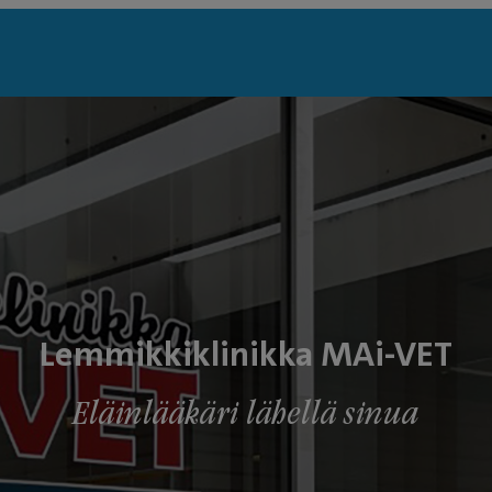
Lemmikkiklinikka MAi-VET
Eläinlääkäri lähellä sinua