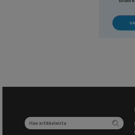
silloin 
VA