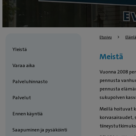
Etusivu
Eläin
Yleistä
Meistä
Varaa aika
Vuonna 2008 peru
pennusta vanhuu
Palveluhinnasto
pennusta elämän
sukupolven kasv
Palvelut
Meillä hoituvat 
Ennen käyntiä
korvasairaudet, 
tiineystutkimukse
Saapuminen ja pysäköinti