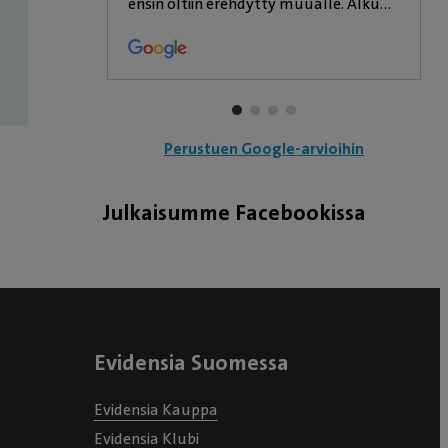
nen parkki.
ensin oltiin erehdytty muualle. Alkuun
ei tiedetty Sjoen ell-palveluista
mitään ja mentiin vain tunnetun
nimen mukaan. Se oli virhe, joka tuli
kalliiksi, sekä rahallisesti mutta
etenkin sen takia, että menetimme
Perustuen Google-arvioihin
rakkaan lemmikin siellä tehdyn
hosumisen ja väärän diagnoosin takia.
Julkaisumme Facebookissa
Täällä pitää aikataulut todella hyvin
verrattuna tuohon "isoon ja komiaan".
Lemmikkiä hoidetaan rauhallisesti ja
palvelu on aina ollut ystävällistä.
Ainoa miinus on tuo liitto Evidensian
Evidensia Suomessa
kanssa. En ymmärrä sitä miksi kaikkien
pitää lähteä näihin ketjuihin, tai no,
Evidensia Kauppa
ymmärrän minä, raha ratkaisee, niin
Evidensia Klubi