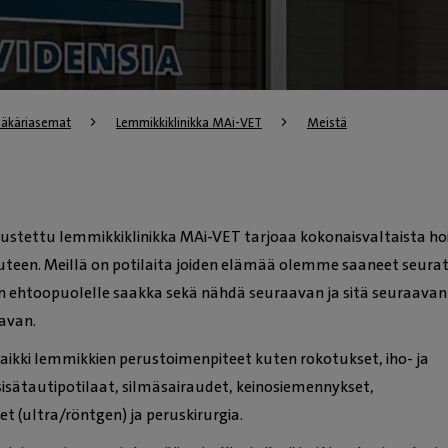
lääkäriasemat
Lemmikkiklinikka MAi-VET
Meistä
stettu lemmikkiklinikka MAi-VET tarjoaa kokonaisvaltaista ho
teen. Meillä on potilaita joiden elämää olemme saaneet seura
 ehtoopuolelle saakka sekä nähdä seuraavan ja sitä seuraavan
avan.
kaikki lemmikkien perustoimenpiteet kuten rokotukset, iho- ja
sisätautipotilaat, silmäsairaudet, keinosiemennykset,
t (ultra/röntgen) ja peruskirurgia.